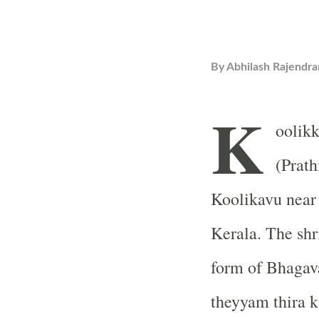
By
Abhilash Rajendra
K
oolik
(Prath
Koolikavu near 
Kerala. The shr
form of Bhagav
theyyam thira ka