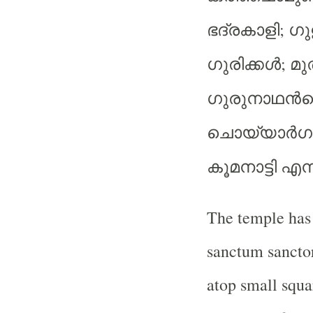
;
ഭദ്രകാളി
ഗു
;
ഗുരിക്കൾ
മു
ഗുരുനാഥൻ
ചൊയ്യാർഗു
കൂമനാട്ടി
എന്
The temple has 
sanctum sancto
atop small squa