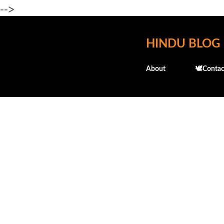
-->
HINDU BLOG
About
🕊️Contac