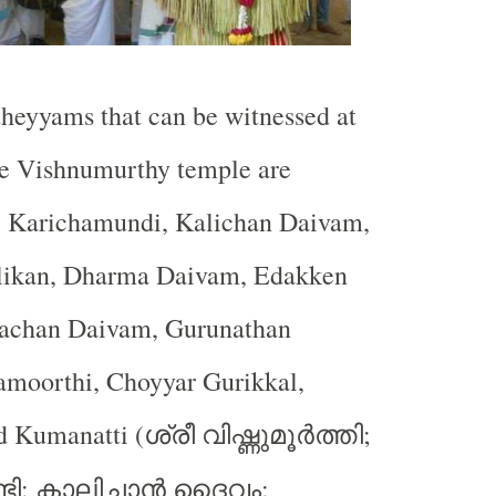
heyyams that can be witnessed at
e Vishnumurthy temple are
 Karichamundi, Kalichan Daivam,
likan, Dharma Daivam, Edakken
hachan Daivam, Gurunathan
moorthi, Choyyar Gurikkal,
d Kumanatti (
;
ശ്രീ
വിഷ്ണുമൂർത്തി
;
;
ടി
കാലിച്ചാൻ
ദൈവം