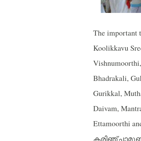
The important t
Koolikkavu Sre
Vishnumoorthi,
Bhadrakali, Gu
Gurikkal, Mut
Daivam, Mantra
Ettamoorthi an
കരിഞ്ചാമുണ്