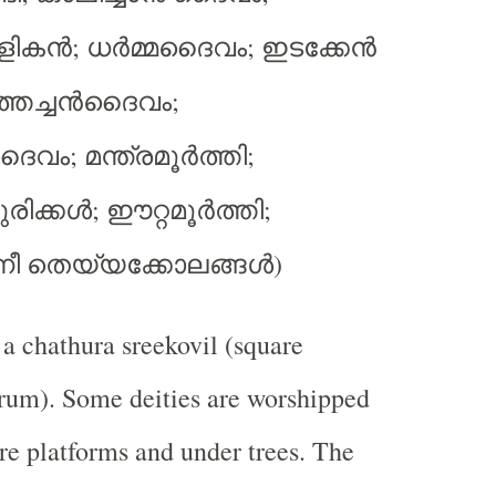
;
;
ളികൻ
ധർമ്മദൈവം
ഇടക്കേൻ
;
ത്തച്ചൻദൈവം
;
;
ദൈവം
മന്ത്രമൂർത്തി
;
;
രിക്കൾ
ഈറ്റമൂർത്തി
)
നീ
തെയ്യക്കോലങ്ങൾ
a chathura sreekovil (square
rum). Some deities are worshipped
re platforms and under trees. The