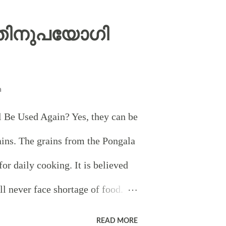
അടുപ്പിനു മുമ്പിൽ വിളക്കും
തിനുപയോഗി
യ്ക്കണോ ,
ടിയാണ് ? വയ്ക്കണം .
n
്കൽപമുള്ളതുകൊണ്ടാണ് .
 Be Used Again? Yes, they can be
ബ പരദേവതയേയും
ains. The grains from the Pongala
െയും സങ്കൽപിക്കുകയും
for daily cooking. It is believed
ം ഐശ്വര്യവർദ്ധനയും
l never face shortage of food.
ങളും തീർത്തുതരണെയെന്നു
sed in this way till next year.
READ MORE