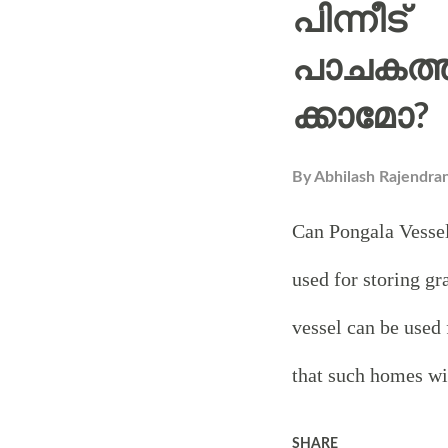
പിന്നീട്
പകരും മുമ്പേ , 
പാചകത്
നിറനാഴിയും വ
ക്കാമോ?
അതെന്തിനുവേണ്
ദേവതാ
By
Abhilash Rajendra
സാന്നിദ്ധ്യസങ
Can Pongala Vessel
അതിൽ കുടും
used for storing gr
പരേതാത്മാക്കള
vessel can be used 
ദുരിതമോചനവു
that such homes wil
വാസ്തുദുരിതങ്
The vessel can be u
SHARE