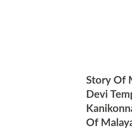
s
Story Of 
Devi Temp
Kanikonna
Of Malay