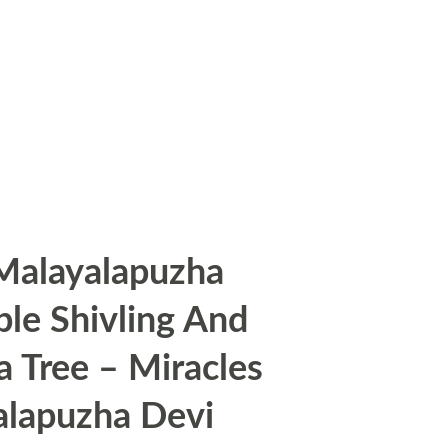
Malayalapuzha
le Shivling And
 Tree – Miracles
alapuzha Devi