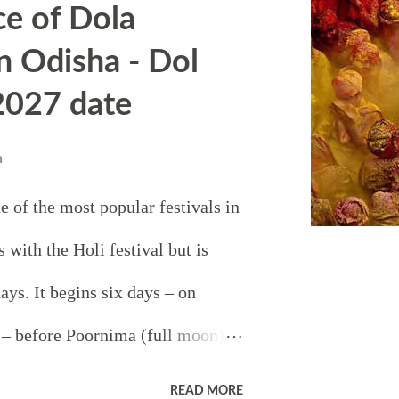
e of Dola
nder coconut water is offered to
n Odisha - Dol
 is a drought like situation, rain
2027 date
quickly and there will be rain.
the temple is Mother Goddess
n
ous as Malayalapuzha Devi Story
 of the most popular festivals in
Devi Temple Shivling
 with the Holi festival but is
്റെ വടക്കു കിഴക്കു
days. It begins six days – on
് ശ്രീപരമേശ്വര
– before Poornima (full moon) in
്റെ പ്രതീകമായ
n (February – March). Dol
READ MORE