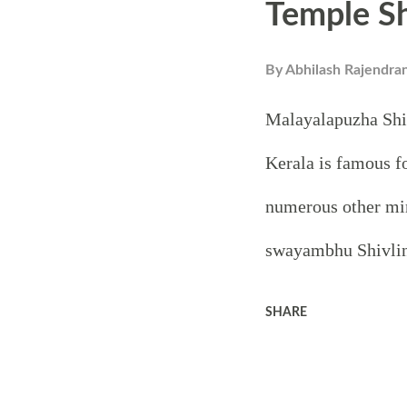
Temple S
By
Abhilash Rajendra
Malayalapuzha Shi
Kerala is famous fo
numerous other mira
swayambhu Shivlin
growing. There is a
SHARE
Shivalingam that s
almost all days irre