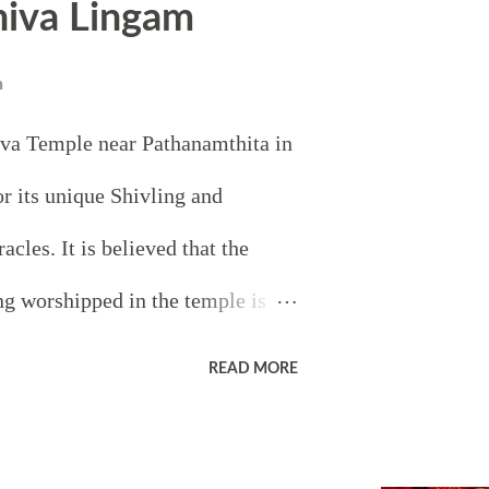
hiva Lingam
n
va Temple near Pathanamthita in
r its unique Shivling and
cles. It is believed that the
g worshipped in the temple is
lso a Kanikonna tree near the
READ MORE
howers flowers on the Shivling
spective of seasons. It is also