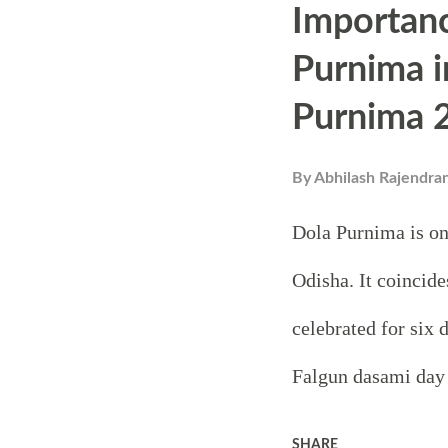
Importanc
believed that if te
Purnima i
Shivling when there
Purnima 
clouds will gather 
The main deity in 
By
Abhilash Rajendra
Shakti who is fam
Dola Purnima is one
Of Malayalapuzha 
Odisha. It coincides
ദേവീക്ഷേത്രത്തിന
celebrated for six 
ഭാഗത്തായിട്ടാണ
Falgun dasami day 
സാന്നിധ്യത്തിന
the month of Falgu
SHARE