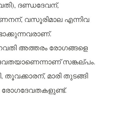
വതി
ദണ്ഡദേവന്
),
,
്ണനന്
വസൂരിമാല
എന്നിവ
,
ാക്കുന്നവരാണ്
.
ഗവതി
അത്തരം
രോഗങ്ങളെ
േവതയാണെന്നാണ്
സങ്കല്പം
.
ി
തൂവക്കാരന്
മാരി
തുടങ്ങി
,
,
രോഗദേവതകളുണ്ട്
.