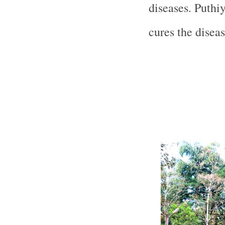
diseases. Puth
cures the disea