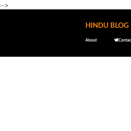
-->
HINDU BLOG
About
🕊️Contac