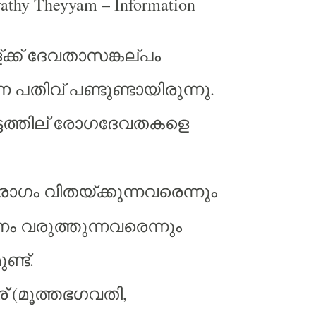
athy Theyyam – Information
്ക്
ദേവതാസങ്കല്പം
്ന
പതിവ്
പണ്ടുണ്ടായിരുന്നു
.
ത്തില്
രോഗദേവതകളെ
ോഗം
വിതയ്ക്കുന്നവരെന്നും
നം
വരുത്തുന്നവരെന്നും
ണ്ട്
.
്
മൂത്തഭഗവതി
(
,