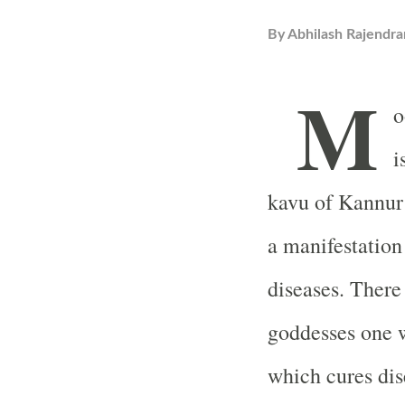
By
Abhilash Rajendra
M
o
i
kavu of Kannur 
a manifestation 
diseases. There
goddesses one w
which cures di