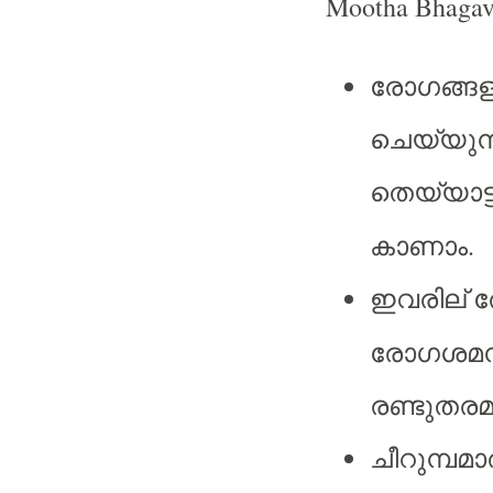
Mootha Bhagav
രോഗങ്ങള്ക
ചെയ്യുന
തെയ്യാട്ട
കാണാം
.
ര
ഇവരില്
രോഗശമ
രണ്ടുതരമു
ചീറുമ്പമാര