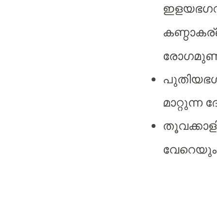
ഇളയഭഗ
കണ്ഠാകര
രോഗമുണ്ട
പുതിയഭ
മാറ്റുന്ന
ദ
തൂവക്കാള
വേറെയും