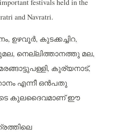
important festivals held in the
ratri and Navratri.
ം, ഉഴവൂർ, കുടക്കച്ചിറ,
ടുമല, നെല്ലിത്താനത്തു മല,
രങ്ങാട്ടുപള്ളി, കുര്യനാട്,
ത്താനം എന്നീ ഒൻപതു
രുടെ കുലദൈവമാണ് ഈ
്രത്തിലെ