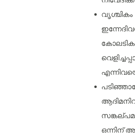
വൃശ്ചികം ഒ
ഇന്നേദി
കോലടികളി
വെളിച്ചപ്പ
എന്നിവയൊ
പടിഞ്ഞാ
ആദിമനിവ
സങ്കല്പമ
ഒന്നിന് അ