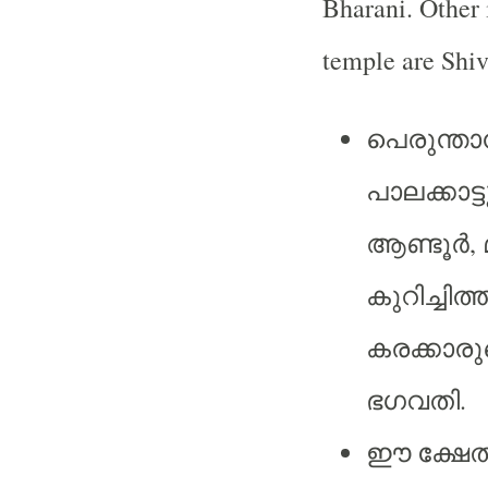
Bharani. Other 
temple are Shiv
പെരുന്താന
പാലക്കാട്
ആണ്ടൂർ, മ
കുറിച്ചി
കരക്കാ
ഭഗവതി.
ഈ ക്ഷേത