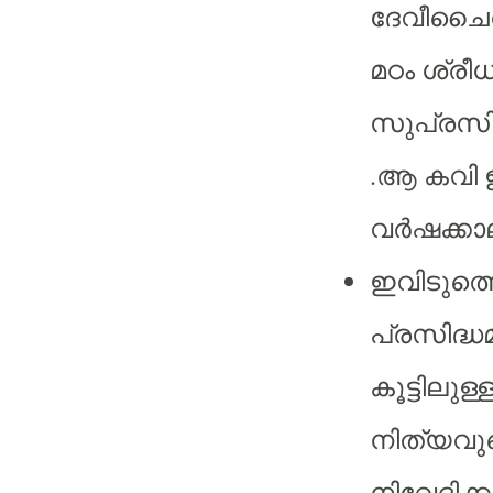
ദേവീചൈത
മഠം ശ്രീ
സുപ്രസി
.ആ കവി 
വർഷക്കാലം
ഇവിടുത്
പ്രസിദ്ധ
കൂട്ടിലു
നിത്യവു
നിവേദിക്കപ