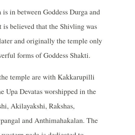
a is in between Goddess Durga and
 is believed that the Shivling was
later and originally the temple only
erful forms of Goddess Shakti.
he temple are with Kakkarupilli
 Upa Devatas worshipped in the
hi, Akilayakshi, Rakshas,
rpangal and Anthimahakalan. The
e western nada is dedicated to