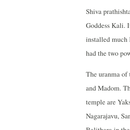
Shiva prathisht
Goddess Kali. It
installed much 
had the two pow
The uranma of t
and Madom. The
temple are Yaks
Nagarajavu, Sa
Balithara in th