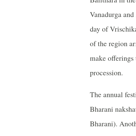
Vanadurga and Ad
day of Vrischi
of the region a
make offerings 
procession.
The annual festi
Bharani naksh
Bharani). Anoth