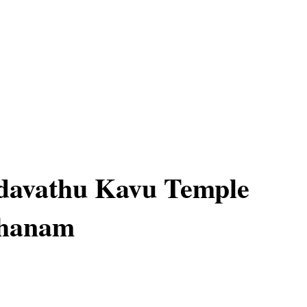
davathu Kavu Temple
thanam