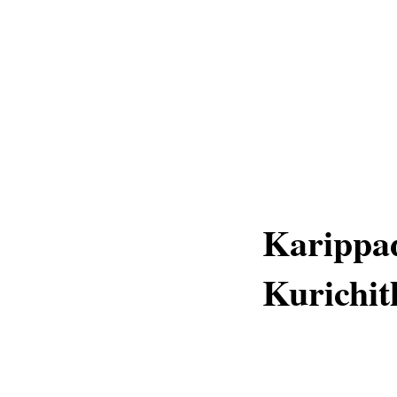
Karippa
Kurichi