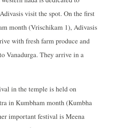
ivasis visit the spot. On the first
kam month (Vrischikam 1), Adivasis
rrive with fresh farm produce and
to Vanadurga. They arrive in a
val in the temple is held on
atra in Kumbham month (Kumbha
er important festival is Meena