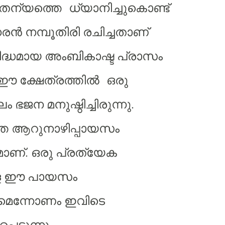
ന്യത്തെ ധ്യാനിച്ചുകൊണ്ട്
ധരൻ നമ്പൂതിരി രചിച്ചതാണ്
ദ്ധമായ അംബികാഷ്ട പ്രാസം
ഈ ക്ഷേത്രത്തിൽ ഒരു
 ഭജന മനുഷ്ഠിച്ചിരുന്നു.
തെ ആറുനാഴിപ്പായസം
മാണ്. ഒരു പ്രത്യേക
ള്ള ഈ പായസം
മെന്നോണം ഇവിടെ
്പെടുന്നു.