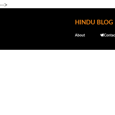
-->
HINDU BLOG
About
🕊️Contac