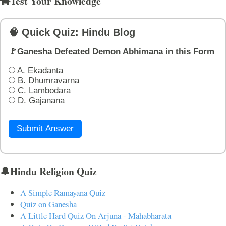
🐄Test Your Knowledge
🧠 Quick Quiz: Hindu Blog
🚩Ganesha Defeated Demon Abhimana in this Form
A. Ekadanta
B. Dhumravarna
C. Lambodara
D. Gajanana
Submit Answer
🔔Hindu Religion Quiz
A Simple Ramayana Quiz
Quiz on Ganesha
A Little Hard Quiz On Arjuna - Mahabharata