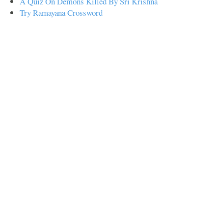
A Quiz On Demons Killed By Sri Krishna
Try Ramayana Crossword