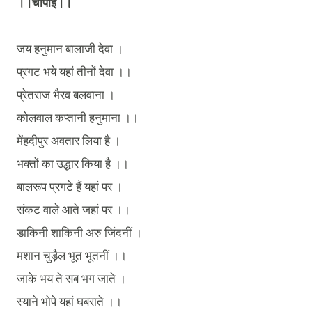
।।चौपाई।।
जय
हनुमान
बालाजी
देवा
।
प्रगट
भये
यहां
तीनों
देवा
।।
प्रेतराज
भैरव
बलवाना
।
कोलवाल
कप्तानी
हनुमाना
।।
मेंहदीपुर
अवतार
लिया
है
।
भक्तों
का
उद्धार
किया
है
।।
बालरूप
प्रगटे
हैं
यहां
पर
।
संकट
वाले
आते
जहां
पर
।।
डाकिनी
शाकिनी
अरु
जिंदनीं
।
मशान
चुड़ैल
भूत
भूतनीं
।।
जाके
भय
ते
सब
भग
जाते
।
स्याने
भोपे
यहां
घबराते
।।