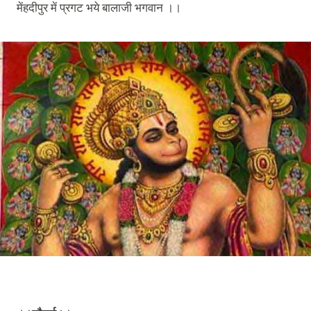
मेंहदीपुर
में
प्रगट
भये
बालाजी
भगवान
।।