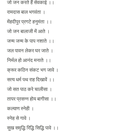
जो
जन
करते
हैं
सेवकाई
।।
रामदास
बाल
भगवंता
।
मेंहदीपुर
प्रगटे
हनुमंता
।।
जो
जन
बालाजी
में
आते
।
जन्म
जन्म
के
पाप
नशाते
।।
जल
पावन
लेकर
घर
जाते
।
निर्मल
हो
आनंद
मनाते
।।
क्रूर
कठिन
संकट
भग
जावे
।
सत्य
धर्म
पथ
राह
दिखावें
।।
जो
सत
पाठ
करे
चालीसा
।
तापर
प्रसन्न
होय
बागीसा
।।
कल्याण
स्नेही
।
स्नेह
से
गावे
।
सुख
समृद्धि
रिद्धि
सिद्धि
पावे
।।