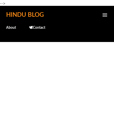
-->
Skip to main content
HINDU BLOG
About
🕊️Contact