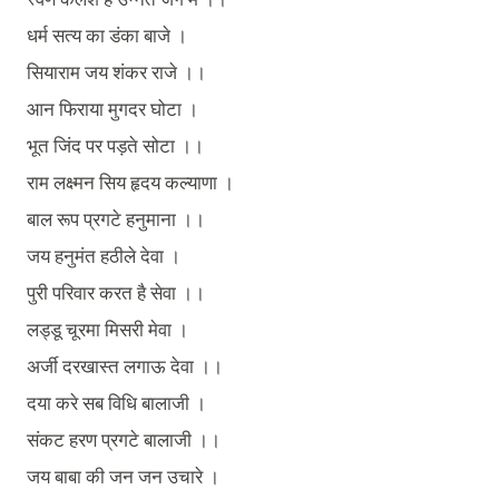
धर्म
सत्य
का
डंका
बाजे
।
सियाराम
जय
शंकर
राजे
।।
आन
फिराया
मुगदर
घोटा
।
भूत
जिंद
पर
पड़ते
सोटा
।।
राम
लक्ष्मन
सिय
हृदय
कल्याणा
।
बाल
रूप
प्रगटे
हनुमाना
।।
जय
हनुमंत
हठीले
देवा
।
पुरी
परिवार
करत
है
सेवा
।।
लड्डू
चूरमा
मिसरी
मेवा
।
अर्जी
दरखास्त
लगाऊ
देवा
।।
दया
करे
सब
विधि
बालाजी
।
संकट
हरण
प्रगटे
बालाजी
।।
जय
बाबा
की
जन
जन
उचारे
।