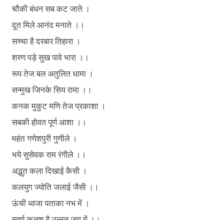
चौकी
बंधन
सब
कट
जाते
।
दूत
मिले
आनंद
मनाते
।।
सच्चा
है
दरबार
तिहारा
।
शरण
पड़े
सुख
पावे
भारा
।।
रूप
तेज
बल
अतुलित
धामा
।
सन्मुख
जिनके
सिय
रामा
।।
कनक
मुकुट
मणि
तेज
प्रकाशा
।
सबकी
होवत
पूर्ण
आशा
।।
महंत
गणेशपुरी
गुणीले
।
भये
सुसेवक
राम
रंगीले
।।
अद्भुत
कला
दिखाई
कैसी
।
कलयुग
ज्योति
जलाई
जैसी
।।
ऊंची
ध्वजा
पताका
नभ
में
।
स्वर्ण
कलश
है
उन्नत
जग
में
।।