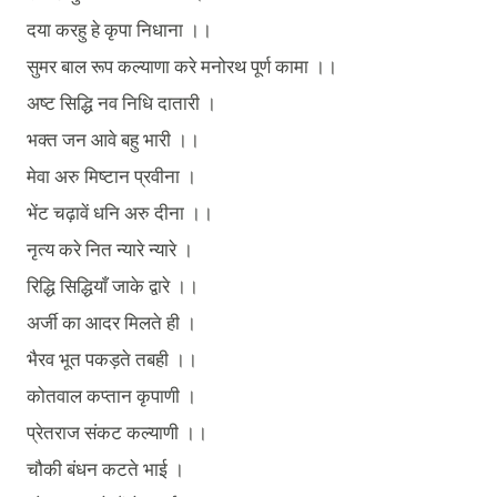
दया
करहु
हे
कृपा
निधाना
।।
सुमर
बाल
रूप
कल्याणा
करे
मनोरथ
पूर्ण
कामा
।।
अष्ट
सिद्धि
नव
निधि
दातारी
।
भक्त
जन
आवे
बहु
भारी
।।
मेवा
अरु
मिष्टान
प्रवीना
।
भेंट
चढ़ावें
धनि
अरु
दीना
।।
नृत्य
करे
नित
न्यारे
न्यारे
।
रिद्धि
सिद्धियाँ
जाके
द्वारे
।।
अर्जी
का
आदर
मिलते
ही
।
भैरव
भूत
पकड़ते
तबही
।।
कोतवाल
कप्तान
कृपाणी
।
प्रेतराज
संकट
कल्याणी
।।
चौकी
बंधन
कटते
भाई
।