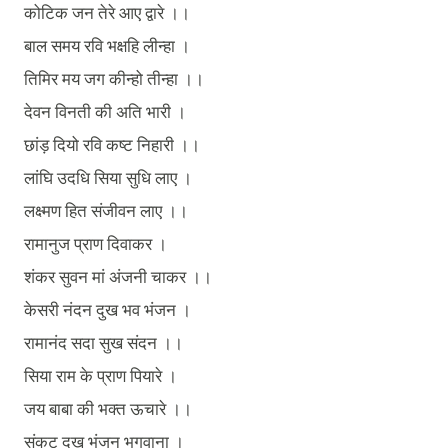
कोटिक
जन
तेरे
आए
द्वारे
।।
बाल
समय
रवि
भक्षहि
लीन्हा
।
तिमिर
मय
जग
कीन्हो
तीन्हा
।।
देवन
विनती
की
अति
भारी
।
छांड़
दियो
रवि
कष्ट
निहारी
।।
लांघि
उदधि
सिया
सुधि
लाए
।
लक्ष्मण
हित
संजीवन
लाए
।।
रामानुज
प्राण
दिवाकर
।
शंकर
सुवन
मां
अंजनी
चाकर
।।
केसरी
नंदन
दुख
भव
भंजन
।
रामानंद
सदा
सुख
संदन
।।
सिया
राम
के
प्राण
पियारे
।
जय
बाबा
की
भक्त
ऊचारे
।।
संकट
दुख
भंजन
भगवाना
।