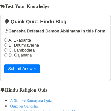
🐄Test Your Knowledge
🧠 Quick Quiz: Hindu Blog
🚩Ganesha Defeated Demon Abhimana in this Form
A. Ekadanta
B. Dhumravarna
C. Lambodara
D. Gajanana
Submit Answer
🔔Hindu Religion Quiz
A Simple Ramayana Quiz
Quiz on Ganesha