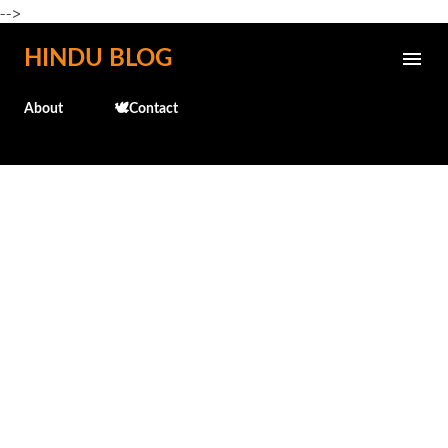
-->
Skip to main content
HINDU BLOG
About
🕊️Contact