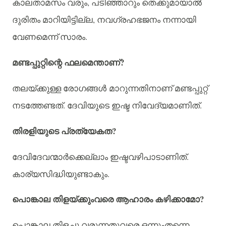
,
കാലതാമസം
വരും
പടിഞ്ഞാറും
തെക്കുമായാൽ
,
ദുരിതം
മാറിയിട്ടില്ല
നവഗ്രഹഭജനം
നന്നായി
.
വേണമെന്ന്
സാരം
?
മണ്ടപ്പുറ്റിന്റെ
ഫലമെന്താണ്
തലയ്ക്കുള്ള
രോഗങ്ങള്‍ മാറുന്നതിനാണ്
മണ്ടപ്പുറ്റ്
.
.
നടത്തേണ്ടത്
ദേവിയുടെ
ഇഷ്ട
നിവേദ്യമാണിത്
?‌
തിരളിയുടെ
പ്രത്യേകത
.
ദേവിദേവന്മാർക്കെല്ലാം
ഇഷ്ടവഴിപാടാണിത്
.
കാര്യസിദ്ധിയുണ്ടാകും
?
പൊങ്കാല
തിളയ്ക്കുംവരെ
ആഹാരം
കഴിക്കാമോ
പൊങ്കാല
തിളച്ചു
വരുന്നതുവരെ
ഒന്നുംതന്നെ