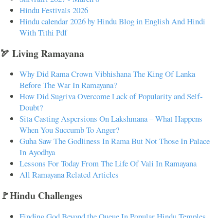
Hindu Festivals 2026
Hindu calendar 2026 by Hindu Blog in English And Hindi
With Tithi Pdf
🏹 Living Ramayana
Why Did Rama Crown Vibhishana The King Of Lanka
Before The War In Ramayana?
How Did Sugriva Overcome Lack of Popularity and Self-
Doubt?
Sita Casting Aspersions On Lakshmana – What Happens
When You Succumb To Anger?
Guha Saw The Godliness In Rama But Not Those In Palace
In Ayodhya
Lessons For Today From The Life Of Vali In Ramayana
All Ramayana Related Articles
🚩Hindu Challenges
Finding God Beyond the Queue In Popular Hindu Temples