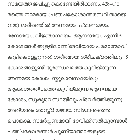
. 428–
സമയത്ത്
ജപിച്ചു
കൊണ്ടേയിരിക്കണം
ാ
(
മത്തെ
നാമമായ
പഞ്ചകോശാന്തരസ്ഥി
തായെ
)
,
,
നമഃ
ശരീരത്തിൽ
അന്നമയം
പ്രാണമയം
,
,
5
മനോമയം
വിജ്ഞാനമയം
ആനന്ദമയം
എന്നീ
കോശങ്ങൾക്കുള്ളിലാണ്
ദേവിയായ
പരമാത്മാവ്
.
5
കുടികൊള്ളുന്നത്
ശരീരമായ
ശ്രീചക്രത്തിലും
.
കോശങ്ങളുണ്ട്
ഭൂമണ്ഡലത്തെ
കുറിയ്ക്കുന്ന
,
,
അന്നമയ
കോശം
സ്തൂലാവസ്ഥയിലും
ആകാശതത്വത്തെ
കുറിയ്ക്കുന്ന
ആനന്ദമയ
,
.
കോശം
സൂക്ഷ്മാവസ്ഥയിലും
പ്രവർത്തിക്കുന്നു
അത്യന്തം
ശാസ്ത്രീയമായ
സിദ്ധാന്തത്തെ
പൊങ്കാല
സമർപ്പണമായി
ദേവിക്ക്
നൽകുമ്പോൾ
പഞ്ചകോശങ്ങൾ
പുണ്യാത്മാക്കളുടെ