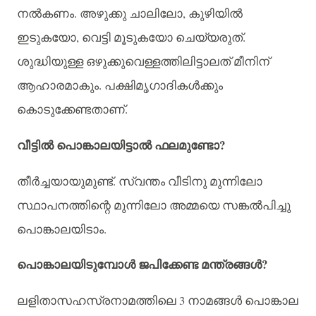
.
,
നൽകണം
അഴുക്കു
ചാലിലോ
കുഴിയിൽ
,
.
ഇടുകയോ
വെട്ടി
മൂടുകയോ
ചെയ്യരുത്
ശുദ്ധിയുള്ള
ഒഴുക്കുവെള്ളത്തിലിട്ടാലത്
മീനിന്
.
ആഹാരമാകും
പക്ഷിമൃഗാദികൾക്കും
.
കൊടുക്കേണ്ടതാണ്
?
വീട്ടിൽ
പൊങ്കാലയിട്ടാൽ
ഫലമുണ്ടോ
.
തീർച്ചയായുമുണ്ട്
സ്വന്തം
വീടിനു
മുന്നിലോ
സ്ഥാപനത്തിന്റെ
മുന്നിലോ
അമ്മയെ
സങ്കൽപിച്ചു
.
പൊങ്കാലയിടാം
?
പൊങ്കാലയിടുമ്പോൾ
ജപിക്കേണ്ട
മന്ത്രങ്ങൾ
3
ലളിതാസഹസ്രനാമത്തിലെ
നാമങ്ങൾ
പൊങ്കാല