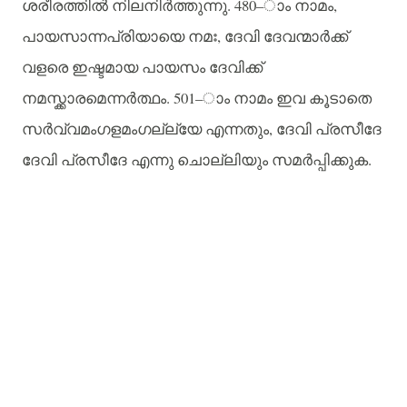
. 480–
,
ശരീരത്തിൽ
നിലനിർത്തുന്നു
ാം
നാമം
,
പായസാന്നപ്രിയായെ
നമഃ
ദേവി
ദേവന്മാർക്ക്
വളരെ
ഇഷ്ടമായ
പായസം
ദേവിക്ക്
. 501–
നമസ്ക്കാരമെന്നർത്ഥം
ാം
നാമം
ഇവ
കൂടാതെ
,
സര്‍വ്വമംഗളമംഗല്ല്യേ
എന്നതും
ദേവി
പ്രസീദേ
.
ദേവി
പ്രസീദേ
എന്നു
ചൊല്ലിയും
സമർപ്പിക്കുക