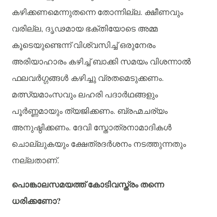
.
കഴിക്കണമെന്നുതന്നെ
തോന്നില്ല
ക്ഷീണവും
,
വരില്ല
ദൃഢമായ
ഭക്തിയോടെ
അമ്മ
കൂടെയുണ്ടെന്ന്
വിശ്വസിച്ച്
ഒരുനേരം
അരിയാഹാരം
കഴിച്ച്
ബാക്കി
സമയം
വിശന്നാൽ
.
ഫലവർഗ്ഗങ്ങള്‍ കഴിച്ചു
വ്രതമെടുക്കണം
മത്സ്യമാംസവും
ലഹരി
പദാർഥങ്ങളും
.
പൂർണ്ണമായും
ത്യജിക്കണം
ബ്രഹ്മചര്യം
.
അനുഷ്ഠിക്കണം
ദേവി
സ്തോത്രനാമാദികൾ
ചൊല്ലുകയും
ക്ഷേത്രദർശനം
നടത്തുന്നതും
.
നല്ലതാണ്
പൊങ്കാലസമയത്ത്
കോടിവസ്ത്രം
തന്നെ
?
ധരിക്കണോ