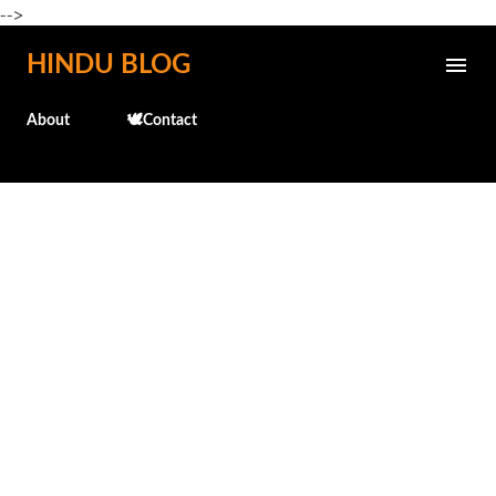
-->
Skip to main content
HINDU BLOG
About
🕊️Contact