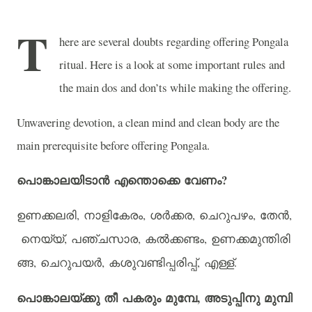
T
here are several doubts regarding offering Pongala
ritual. Here is a look at some important rules and
the main dos and don’ts while making the offering.
Unwavering devotion, a clean mind and clean body are the
main prerequisite before offering Pongala.
?
പൊങ്കാലയിടാൻ
എന്തൊക്കെ
വേണം
,
,
,
,
,
ഉണക്കലരി
നാളികേരം
ശർക്കര
ചെറുപഴം
തേൻ
,
,
,
നെയ്യ്
പഞ്ചസാര
കൽക്കണ്ടം
ഉണക്കമുന്തിരി
,
,
,
.
ങ്ങ
ചെറുപയർ
കശുവണ്ടിപ്പരിപ്പ്
എള്ള്
,
പൊങ്കാലയ്ക്കു
തീ
പകരും
മുമ്പേ
അടുപ്പിനു
മുമ്പി