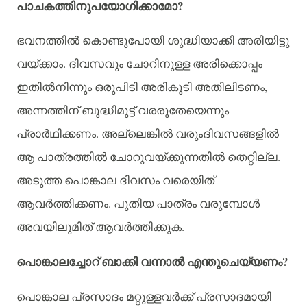
?
പാചകത്തിനുപയോഗിക്കാമോ
ഭവനത്തിൽ
കൊണ്ടുപോയി
ശുദ്ധിയാക്കി
അരിയിട്ടു
.
വയ്ക്കാം
ദിവസവും
ചോറിനുള്ള
അരിക്കൊപ്പം
,
ഇതിൽനിന്നും
ഒരുപിടി
അരികൂടി
അതിലിടണം
അന്നത്തിന്
ബുദ്ധിമുട്ട്
വരരുതേയെന്നും
.
പ്രാർഥിക്കണം
അല്ലെങ്കിൽ
വരുംദിവസങ്ങളിൽ
.
ആ
പാത്രത്തിൽ
ചോറുവയ്ക്കുന്നതിൽ
തെറ്റില്ല
അടുത്ത
പൊങ്കാല
ദിവസം
വരെയിത്
.
ആവർത്തിക്കണം
പുതിയ
പാത്രം
വരുമ്പോൾ
.
അവയിലുമിത്
ആവർത്തിക്കുക
?
പൊങ്കാലച്ചോറ്
ബാക്കി
വന്നാൽ
എന്തുചെയ്യണം
പൊങ്കാല
പ്രസാദം
മറ്റുള്ളവർക്ക്
പ്രസാദമായി