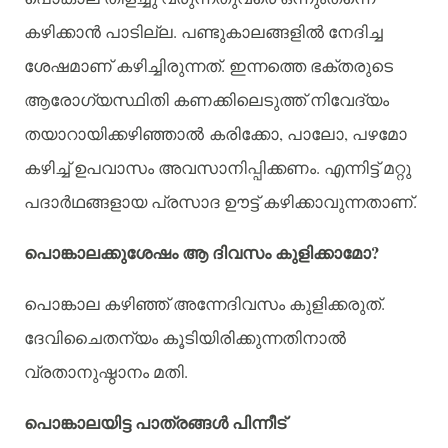
.
കഴിക്കാൻ
പാടില്ല
പണ്ടുകാലങ്ങളിൽ
നേദിച്ച
.
ശേഷമാണ്
കഴിച്ചിരുന്നത്
ഇന്നത്തെ
ഭക്തരുടെ
ആരോഗ്യസ്ഥിതി
കണക്കിലെടുത്ത്
നിവേദ്യം
,
,
തയാറായിക്കഴിഞ്ഞാല്‍ കരിക്കോ
പാലോ
പഴമോ
.
കഴിച്ച്
ഉപവാസം
അവസാനിപ്പിക്കണം
എന്നിട്ട്
മറ്റു
.
പദാർഥങ്ങളായ
പ്രസാദ
ഊട്ട്
കഴിക്കാവുന്നതാണ്
?
പൊങ്കാലക്കുശേഷം
ആ
ദിവസം
കുളിക്കാമോ
.
പൊങ്കാല
കഴിഞ്ഞ്
അന്നേദിവസം
കുളിക്കരുത്
ദേവിചൈതന്യം
കൂടിയിരിക്കുന്നതിനാൽ
.
വ്രതാനുഷ്ഠാനം
മതി
പൊങ്കാലയിട്ട
പാത്രങ്ങൾ
പിന്നീട്