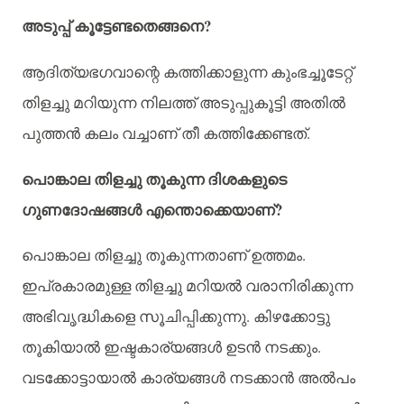
?
അടുപ്പ്
കൂട്ടേണ്ടതെങ്ങനെ
ആദിത്യഭഗവാന്റെ
കത്തിക്കാളുന്ന
കുംഭച്ചൂടേറ്റ്
തിളച്ചു
മറിയുന്ന
നിലത്ത്
അടുപ്പുകൂട്ടി
അതിൽ
.
പുത്തൻ
കലം
വച്ചാണ്
തീ
കത്തിക്കേണ്ടത്
പൊങ്കാല
തിളച്ചു
തൂകുന്ന
ദിശകളുടെ
?
ഗുണദോഷങ്ങൾ
എന്തൊക്കെയാണ്
.
പൊങ്കാല
തിളച്ചു
തൂകുന്നതാണ്
ഉത്തമം
ഇപ്രകാരമുള്ള
തിളച്ചു
മറിയൽ
വരാനിരിക്കുന്ന
.
അഭിവൃദ്ധികളെ
സൂചിപ്പിക്കുന്നു
കിഴക്കോട്ടു
.
തൂകിയാൽ
ഇഷ്ടകാര്യങ്ങൾ
ഉടൻ
നടക്കും
വടക്കോട്ടായാൽ
കാര്യങ്ങൾ
നടക്കാൻ
അൽപം