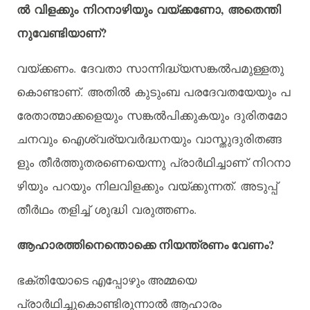
,
ൽ
വിളക്കും
നിറനാഴിയും
വയ്ക്കണോ
അതെന്തി
?
നുവേണ്ടിയാണ്
.
വയ്ക്കണം
ദേവതാ
സാന്നിദ്ധ്യസങ്കൽപമുള്ളതു
.
കൊണ്ടാണ്
അതിൽ
കുടുംബ
പരദേവതയേയും
പ
രേതാത്മാക്കളെയും
സങ്കൽപിക്കുകയും
ദുരിതമോ
ചനവും
ഐശ്വര്യവർദ്ധനയും
വാസ്തുദുരിതങ്ങ
ളും
തീർത്തുതരണെയെന്നു
പ്രാർഥിച്ചാണ്
നിറനാ
.
ഴിയും
പറയും
നിലവിളക്കും
വയ്ക്കുന്നത്
അടുപ്പ്
.
തീർഥം
തളിച്ച്
ശുദ്ധി
വരുത്തണം
?
ആഹാരത്തിനെന്തൊക്കെ
നിയന്ത്രണം
വേണം
ഭക്തിയോടെ
എപ്പോഴും
അമ്മയെ
പ്രാർഥിച്ചുകൊണ്ടിരുന്നാൽ
ആഹാരം