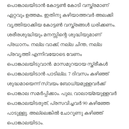
പൊങ്കാലയിടാൻ
കോട്ടൺ
കോടി
വസ്ത്രമാണ്
.
ഏറ്റവും
ഉത്തമം
ഇതിനു
കഴിയാത്തവർ
അലക്കി
.
വൃത്തിയാക്കിയ
കോട്ടൺ
വസ്ത്രങ്ങൾ
ധരിക്കണം
ശരീരശുദ്ധിയും
മനസ്സിന്റെ
ശുദ്ധിയുമാണ്
.
,
,
പ്രധാനം
നല്ല
വാക്ക്
നല്ല
ചിന്ത
നല്ല
പ്രവൃത്തി
എന്നിവയോടെ
വേണം
.
പൊങ്കാലയിടുവാൻ
മാസമുറയായ
സ്ത്രീകൾ
. 7
പൊങ്കാലയിടാൻ
പാടില്ല
ദിവസം
കഴിഞ്ഞ്
ശുദ്ധമായെന്ന്
സ്വയം
ബോധ്യമുള്ളവർക്ക്
.
,
പൊങ്കാല
സമർപ്പിക്കാം
പുല
വാലായ്മയുള്ളവർ
,
90
പൊങ്കാലയിടരുത്
പ്രസവിച്ചവർ
കഴിഞ്ഞേ
.
പാടുള്ളു
അല്ലെങ്കിൽ
ചോറൂണു
കഴിഞ്ഞ്
.
പൊങ്കാലയിടാം