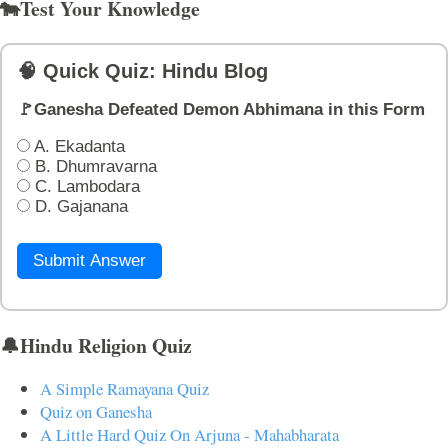
🐄Test Your Knowledge
🧠 Quick Quiz: Hindu Blog
🚩Ganesha Defeated Demon Abhimana in this Form
A. Ekadanta
B. Dhumravarna
C. Lambodara
D. Gajanana
Submit Answer
🔔Hindu Religion Quiz
A Simple Ramayana Quiz
Quiz on Ganesha
A Little Hard Quiz On Arjuna - Mahabharata