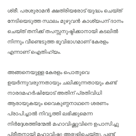
.
ശ്രീ
പരശുരാമന്‍ ക്ഷത്രിയരോട്
യുദ്ധം
ചെയ്ത്
നേടിയെടുത്ത
സ്ഥലം
മുഴുവന്‍ കാശ്യപന്
ദാനം
ചെയ്ത്
തനിക്ക്
തപസ്സനുഷ്ഠിക്കാനായി
കടലില്‍
നിന്നും
വീണ്ടെടുത്ത
ഭൂവിഭാഗമാണ്
കേരളം
.
എന്നാണ്
ഐതിഹ്യം
അങ്ങനെയുള്ള
കേരളം
പൊതുവെ
ഉയര്‍ന്നുവരുന്നതായും
ചലിക്കുന്നതായും
കണ്ട്
നാരദമഹര്‍ഷിയോട്
അതിന്
പ്രതിവിധി
ആരായുകയും
വൈകുണ്ഠനാഥനെ
ശരണം
പ്രാപിച്ചാല്‍ നിവൃത്തി
ലഭിക്കുമെന്ന
നിര്‍ദ്ദേശത്തിന്മേല്‍ മഹാവിഷ്ണുവിനെ
ഉപാസിച്ചു
.
പ്രീതനായി
മഹാവിഷ്ണു
അരുളിചെയ്തു
പണ്ട്