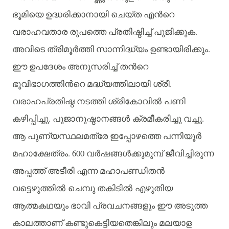
ഭൂമിയെ
ഉദ്ധരിക്കാനായി
ചെയ്ത
എന്‍റെ
.
വരാഹവതാര
രൂപത്തെ
പ്രതിഷ്ഠിച്ച്
പൂജിക്കുക
.
അവിടെ
ത്രിമൂര്‍ത്തി
സാന്നിദ്ധ്യം
ഉണ്ടായിരിക്കും
ഈ
ഉപദേശം
അനുസരിച്ച്
തന്‍റെ
.
ഭൂവിഭാഗത്തിന്‍റെ
മദ്ധ്യത്തിലായി
ശ്രീ
വരാഹപ്രതിഷ്ഠ
നടത്തി
ശ്രീകോവില്‍ പണി
.
.
കഴിപ്പിച്ചു
പൂജാനുഷ്ഠാനങ്ങള്‍ ക്രമീകരിച്ചു
വച്ചു
ആ
പുണ്യസ്ഥലമത്രേ
ഇപ്പോഴത്തെ
പന്നിയൂര്‍
. 600
മഹാക്ഷേത്രം
വര്‍ഷങ്ങള്‍ക്കുമുമ്പ്
ജീവിച്ചിരുന്ന
അപ്പത്ത്
അടീരി
എന്ന
മഹാപണ്ഡിതന്‍
വട്ടെഴുത്തില്‍ ചെമ്പു
തകിടില്‍ എഴുതിയ
ആത്മകഥയും
ഭാവി
പ്രവചനങ്ങളും
ഈ
അടുത്ത
കാലത്താണ്
കണ്ടുകെട്ടിയതെങ്കിലും
മലയാള