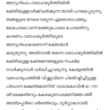
അനുഗ്രഹം
വരാഹമൂര്‍ത്തിയില്‍
.
ഭക്തിയുള്ളവര്‍ക്ക്
ലഭിക്കുന്ന
തായി
പറയപ്പെടുന്നു
തങ്ങളുടെ
നേരെ
വരുന്ന
ഏതൊരാപത്തും
മലപോലെ
വന്ന്
മഞ്ഞുപോലെ
പോയതിനു
കാരണം
വരാഹമൂര്‍ത്തിയുടെ
അനുഗ്രഹമാണെന്ന്
ഭക്തന്മാര്‍
.
കരുതുന്നു
അതിനാല്‍ തന്നെ
വരാഹമൂര്‍ത്തിയില്‍
ഭക്തിയുള്ള
ഭക്തജനങ്ങളുടെ
സംഖ്യ
.
നാള്‍ക്കുനാള്‍ വര്‍ദ്ധിച്ചുവരുന്നു
കേരളത്തില്‍
വരാഹരൂപത്തില്‍ വിഷ്ണുവിനെ
പ്രതിഷ്ഠിച്ചിട്ടുള്ള
.
പ്രധാന
ക്ഷേത്രമാണിത്
വാടാകോവില്‍ െന്ന
ശിവക്ഷേത്രവും
മകരകുണ്ഡലമണിഞ്ഞ
ശ്രീ
,
,
അയ്യപ്പന്‍റെ
ശ്രേത്രവും
ദുര്‍ഗ്ഗാഭഗവതി