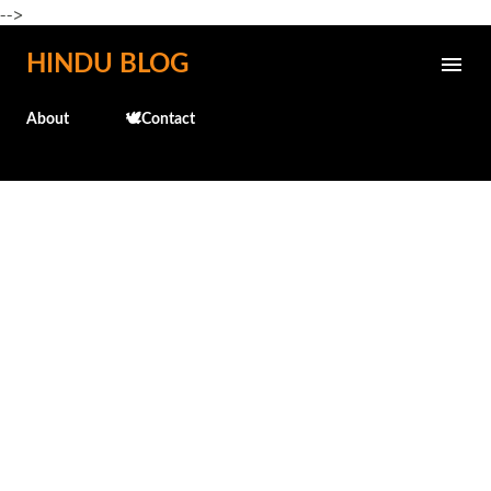
-->
Skip to main content
HINDU BLOG
About
🕊️Contact