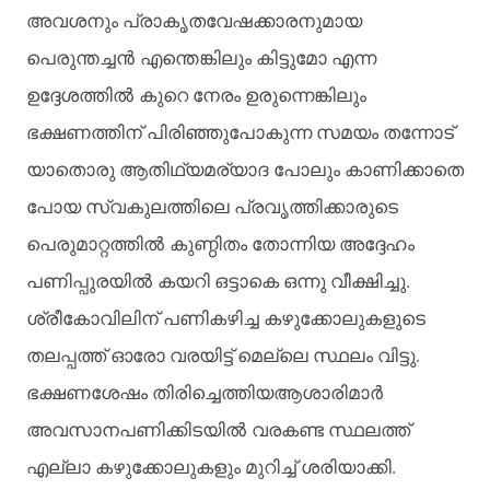
അവശനും
പ്രാകൃതവേഷക്കാരനുമായ
പെരുന്തച്ചന്‍ എന്തെങ്കിലും
കിട്ടുമോ
എന്ന
ഉദ്ദേശത്തില്‍ കുറെ
നേരം
ഉരുന്നെങ്കിലും
ഭക്ഷണത്തിന്
പിരിഞ്ഞുപോകുന്ന
സമയം
തന്നോട്
യാതൊരു
ആതിഥ്യമര്യാദ
പോലും
കാണിക്കാതെ
പോയ
സ്വകുലത്തിലെ
പ്രവൃത്തിക്കാരുടെ
പെരുമാറ്റത്തില്‍ കുണ്ഠിതം
തോന്നിയ
അദ്ദേഹം
.
പണിപ്പുരയില്‍ കയറി
ഒട്ടാകെ
ഒന്നു
വീക്ഷിച്ചു
ശ്രീകോവിലിന്
പണികഴിച്ച
കഴുക്കോലുകളുടെ
.
തലപ്പത്ത്
ഓരോ
വരയിട്ട്
മെല്ലെ
സ്ഥലം
വിട്ടു
ഭക്ഷണശേഷം
തിരിച്ചെത്തിയആശാരിമാര്‍
അവസാനപണിക്കിടയില്‍ വരകണ്ട
സ്ഥലത്ത്
.
എല്ലാ
കഴുക്കോലുകളും
മുറിച്ച്
ശരിയാക്കി