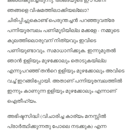
കഞ്ഞികുടിച്ചിരുന്നു
അങ്ങയുടെ
ഈ
പണി
?
ഞങ്ങളെ
വിഷമത്തിലാക്കിയല്ലോ
ചിരിപ്പിച്ചുകൊണ്ട്
പെരുന്തച്ചന്‍ പറഞ്ഞുവത്രേ
-
പന്നിയൂരമ്പലം
പണിമൂടിയില്ല
മക്കളേ
നമ്മുടെ
കുലത്തിലൊരുവന്
നിത്യവും
ഇവിടെ
.
.
പണിയുണ്ടാവും
സമാധാനിക്കുക
ഇന്നുമുതല്‍
ഞാന്‍ ഉളിയും
മുഴക്കോലും
തൊടുകയില്ല
എന്നുപറഞ്ഞ്
തന്‍റെ
ഉളിയും
മുഴക്കോലും
അവിടെ
.
വച്ച്
ഇറങ്ങിപ്പോയി
അതാണ്
പന്നിയൂരമ്പലത്തില്‍
ഇന്നും
കാണുന്ന
ഉളിയും
മുഴക്കോലും
എന്നാണ്
.
ഐതീഹ്യം
(
അഭിഷ്ടസിദ്ധി
വിചാരിച്ച
കാര്യം
മനസ്സില്‍
)
പ്രാര്‍ത്ഥിക്കുന്നതു
പോലെ
നടക്കുക
എന്ന