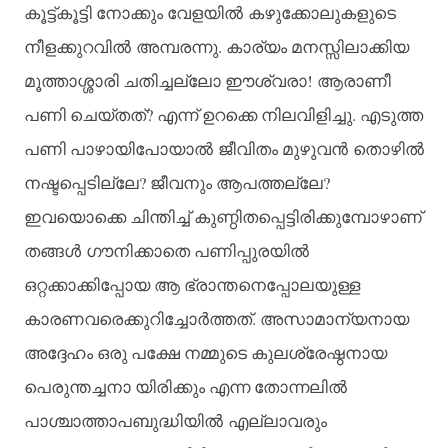
കൂട്ട്കൂട്ടി
നോക്കും
വേളയില്‍ കഴുക്കോലുകളുടെ
.
നീളക്കുറവില്‍ അമ്പരന്നു
കാര്യം
മനസ്സിലാക്കിയ
!
മൂത്താശ്ശാരി
ചതിച്ചല്ലോ
ഈശ്വരാ
ആരാണീ
?
.
പണി
ചെയ്തത്
എന്ന്
ഉറക്കെ
നിലവിളിച്ചു
എടുത്ത
പണി
പാഴായിപോയാല്‍ ജീവിതം
മുഴുവന്‍ തൊഴില്‍
?
?
നഷ്ടപ്പെടില്ലേ
ജീവനും
ആപത്തല്ലേ
ഇവയൊക്കെ
ചിന്തിച്ച്
കുണ്ഠിതപ്പെട്ടിരിക്കുമ്പോഴാണ്
തങ്ങള്‍ ഗൗനിക്കാതെ
പണിപ്പുരയില്‍
ഒറ്റക്കാക്കിപ്പോയ
ആ
ഭ്രാന്തനെപ്പോലയുള്ള
.
കാരണവരെക്കുറിച്ചോര്‍ത്തത്
അസാമാന്യനായ
അദ്ദേഹം
ഒരു
പക്ഷേ
നമ്മുടെ
കുലശ്രേഷ്ഠനായ
പെരുന്തച്ചനാ
യിരിക്കും
എന്ന
തോന്നലില്‍
പാശ്ചാത്താപബുദ്ധിയില്‍ എല്ലാവരും