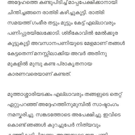
അദ്ദേഹത്തെ
കണ്ടുപിടിച്ച്
മാപ്പപേക്ഷിക്കാനായി
.
ചിന്തിച്ചങ്ങനെ
രാത്രി
കഴിച്ചുകൂട്ടി
രാത്രി
സമയത്ത്
ഗംഭീര
തട്ടും
മുട്ടും
കേട്ട്
എല്ലാവരും
.
പണിപ്പുരയിലേക്കോടി
ശ്രീകോവില്‍ മേല്‍ക്കൂര
കൂട്ടുകൂട്ടി
അവസാനപണിയുടെ
മേളമാണ്
തങ്ങള്‍
കേട്ടതെന്ന്
മനസ്സിലാക്കിയ
അവര്‍ അതിനു
മുകളില്‍ മുമ്പു
കണ്ട
പ്രാകൃതനായ
.
കാരണവരെയാണ്
കണ്ടത്
മൂത്താശ്ശാരിയടക്കം
എല്ലാവരും
തങ്ങളുടെ
തെറ്റ്
ഏറ്റുപറഞ്ഞ്
അദ്ദേഹത്തിനുമുമ്പില്‍ സാഷ്ടാംഗം
.
.
നമസ്കരിച്ചു
സങ്കടത്തോടെ
അപേക്ഷിച്ചു
ഇവിടെ
കൊണ്ട്
ഞങ്ങള്‍ കുറച്ചുപേര്‍ നിത്യവും
.