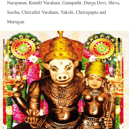
Narayanan, Kundil Varaham, Ganapathi, Durga Devi, Shiva,
Sastha, Chitrathil Varaham, Yakshi, Chitragupta and
Murugan