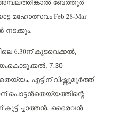
 അമ്പലത്തിങ്കാല്‍ ബേത്തൂര്‍
Feb 28-Mar
ട്ട
മഹോത്സവം
.
‍ നടക്കും
6.30
ിലെ
ന്
കുടവെക്കല്‍,
ംകൊടുക്കല്‍, 7.30
,
തെയ്യം
എട്ടിന്
വിഷ്ണുമൂര്‍ത്തി
0
ന്
പൊട്ടന്‍തെയ്യത്തിന്റെ
്
കുട്ടിച്ചാത്തന്‍, ഭൈരവന്‍