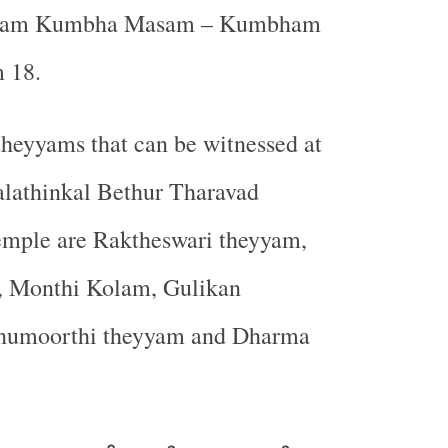
yalam Kumbha Masam – Kumbham
 18.
heyyams that can be witnessed at
lathinkal Bethur Tharavad
mple are Raktheswari theyyam,
, Monthi Kolam, Gulikan
numoorthi theyyam and Dharma