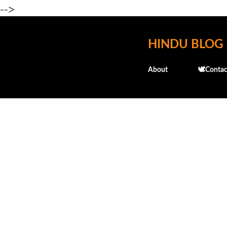
-->
HINDU BLOG
About
🕊️Contac