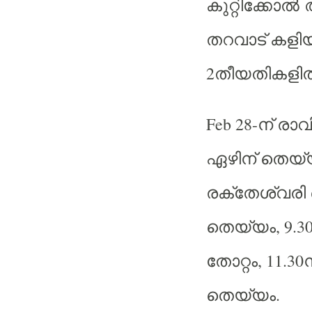
കുറ്റിക്കോല്‍
തറവാട്
കളിയാ
2
തീയതികളില്
Feb 28-
ന്
രാവ
ഏഴിന്
തെയ്യ
രക്തേശ്വരി
, 9.3
തെയ്യം
, 11.30
തോറ്റം
ന
.
തെയ്യം