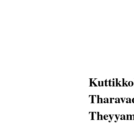
Kuttikko
Tharava
Theyyam 