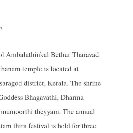
n
kol Ambalathinkal Bethur Tharavad
hanam temple is located at
saragod district, Kerala. The shrine
o Goddess Bhagavathi, Dharma
hnumoorthi theyyam. The annual
am thira festival is held for three