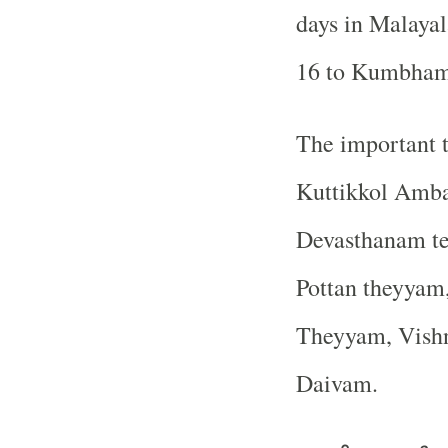
days in Mala
16 to Kumbham
The important t
Kuttikkol Amba
Devasthanam te
Pottan theyyam
Theyyam, Vish
Daivam.