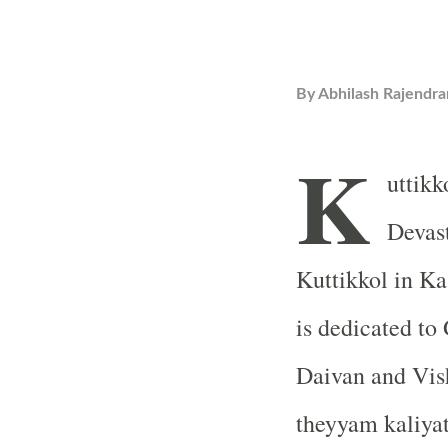
By
Abhilash Rajendra
K
uttik
Devast
Kuttikkol in Ka
is dedicated t
Daivan and Vis
theyyam kaliyatt