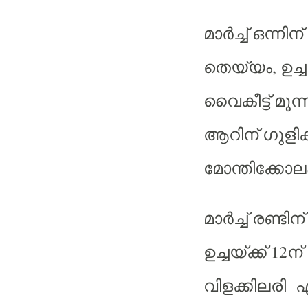
മാര്‍ച്ച്
ഒന്നിന്
,
തെയ്യം
ഉച്ച
വൈകീട്ട്
മൂന്
ആറിന്
ഗുളിക
മോന്തിക്കോല
മാര്‍ച്ച്
രണ്ടിന്
12
ഉച്ചയ്ക്ക്
ന്
വിളക്കിലരി
എ