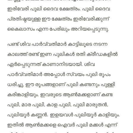
.
ഇരിവേരി
പുലി
ദൈവ
ക്ഷേത്രം
പുലി
ദൈവ
പ്രതിഷ്ഠയുള്ള
ഈ
ക്ഷേത്രം
ഇരിവേരിക്കുന്ന്
.
കൈലാസം
എന്ന
പേരിലും
അറിയപ്പെടുന്നു
പണ്ട്
ശിവ
പാർവ്വതിമാർ
കാട്ടിലൂടെ
നടന്ന
കാലത്ത്
രണ്ട്
ഇണ
പുലികൾ
രതി
ക്രീഡകളിൽ
.
ഏര്‍പ്പെടുന്നത്
കാണാനിടയായി
ശിവ
പാര്‍വ്വതിമാർ
അപ്പോൾ
സ്വയം
പുലി
രൂപം
,
ധരിച്ചു
ഈ
രൂപങ്ങളാണ്
പുലി
കണ്ടനും
പുള്ളി
.
കരിങ്കാളിയും
ഇവരുടെ
ആണ്‍മക്കളാണ്
കണ്ട
,
,
,
,
പുലി
മാര
പുലി
കാള
പുലി
പുലി
മാരുതൻ
.
പുലിയൂർ
കണ്ണന്‍. ഇളയവൾ
പുലിയൂർ
കാളിയും
ഇതിൽ
ആണ്‍മക്കളെ
ഐവർ
പുലി
മക്കൾ
എന്ന്