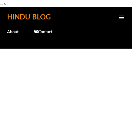
-->
Skip to main content
HINDU BLOG
About
🕊️Contact