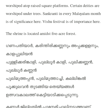
worshiped atop raised square platforms. Certain deities are
worshiped under trees. Sankranti in every Malayalam month
is of significance here. Vishu festival is of importance here.
The shrine is located amidst five-acre forest.
ഗണപതിയാർ, കരിന്തിരിക്കണ്ണനും
അപ്പക്കളളനും,
കാളപ്പുലിയൻ
പുള്ളിക്കരിങ്കാളി, പുല്ലൂർ
കാളി, പുലിക്കണ്ണൻ,
പുല്ലൂർ
കണ്ണൻ
പുലിമുത്തപ്പൻ,
പുലിമുത്താച്ചി, കല്ലിങ്കൽ
പൂക്കുലവൻ തുടങ്ങിയ
തെയ്യങ്ങൾ
ഉത്സവകാലത്ത്
കെട്ടിയാടിക്കപ്പെടുന്നു.
കണ്ണൂർ
ജില്ലയിൽ
പാനേരിച്ചാലിനടുത്താണ്