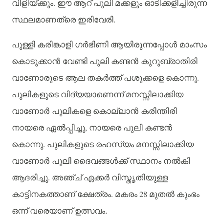
.
വിളിയ്ക്കും
ഈ
ആറ്
പുലി
മക്കളും
ഓടിക്കളിച്ചിരുന്ന
.
സ്ഥലമാണത്രെ
ഇരിവേരി
പുള്ളി
കരിങ്കാളി
ഗര്‍ഭിണി
ആയിരുന്നപ്പോള്‍ മാംസം
കൊടുക്കാന്‍ വേണ്ടി
പുലി
കണ്ടന്‍ കുറുബ്രാതിരി
.
വാണോരുടെ
ആല
തകർത്ത്
പശുക്കളെ
കൊന്നു
പുലികളുടെ
വിദ്യയാണെന്ന്
മനസ്സിലാക്കിയ
വാണോര്‍ പുലികളെ
കൊല്ലാന്‍ കരിന്തിരി
,
നായരെ
ഏല്‍പ്പിച്ചു
നായരെ
പുലി
കണ്ടന്‍
.
കൊന്നു
പുലികളുടെ
രഹസ്യം
മനസ്സിലാക്കിയ
വാണോര്‍ പുലി
ദൈവങ്ങള്‍ക്ക്
സ്ഥാനം
നല്‍കി
.
ആദരിച്ചു
അഞ്ച്
ഏക്കർ
വിസ്തൃതിയുള്ള
.
28
കാട്ടിനകത്താണ്
ക്ഷേത്രം
മകരം
മുതൽ
കുംഭം
ഒന്ന്
വരെയാണ്
ഉത്സവം.