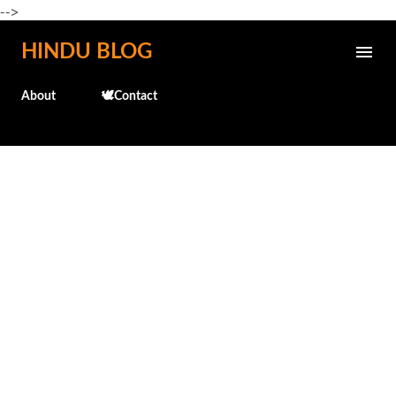
-->
Skip to main content
HINDU BLOG
About
🕊️Contact