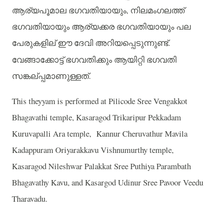
ആര്യപൂമാല
ഭഗവതിയായും
,
നിലമംഗലത്ത്
ഭഗവതിയായും
ആര്യക്കര
ഭഗവതിയായും
പല
പേരുകളില്
ഈ
ദേവി
അറിയപ്പെടുന്നുണ്ട്
.
വേങ്ങാക്കോട്ട്
ഭഗവതിക്കും
ആയിറ്റി
ഭഗവതി
സങ്കല്
പ്പമാണുള്ളത്
.
This theyyam is performed at Pilicode Sree Vengakkot
Bhagavathi temple, Kasaragod Trikaripur Pekkadam
Kuruvapalli Ara temple,
Kannur Cheruvathur Mavila
Kadappuram Oriyarakkavu Vishnumurthy temple,
Kasaragod Nileshwar Palakkat Sree Puthiya Parambath
Bhagavathy Kavu, and Kasargod Udinur Sree Pavoor Veedu
Tharavadu.