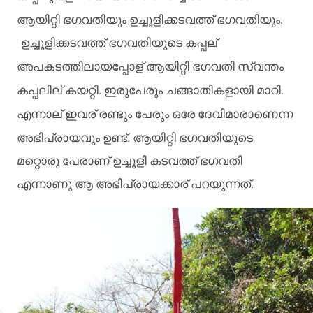
ആയിറ്റി
ഭഗവതിയും
ഉച്ചൂളിക്കടവത്ത്
ഭഗവതിയും
.
ഉച്ചൂളിക്കടവത്ത്
ഭഗവതിയുടെ
കപ്പല്
അപകടത്തിലായപ്പോള്
ആയിറ്റി
ഭഗവതി
സ്വന്തം
കപ്പലില്
കയറ്റി
.
ഇരുപേരും
ചങ്ങാതികളായി
മാറി
.
എന്നാല്
ഇവര്
രണ്ടും
പേരും
ഒരേ
ദേവിമാരാണെന്ന
അഭിപ്രായവും
ഉണ്ട്
.
ആയിറ്റി
ഭഗവതിയുടെ
മറ്റൊരു
പേരാണ്
ഉച്ചൂളി
കടവത്ത്
ഭഗവതി
എന്നാണു
ആ
അഭിപ്രായക്കാര്
പറയുന്നത്
.