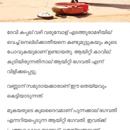
ദേവി
കപ്പല്
വഴി
വരുമ്പോള്
എടത്തൂരാമഴിയില്
വെച്ച്
നെല്ലിക്കാതീയനെ
കണ്ടുമുട്ടുകയും
കൂടെ
പോവുകയുമാണ്
ഉണ്ടായതു
.
ആയിറ്റി
കാവില്
കുടിയിരുന്നതിനാല്
ആയിറ്റി
ഭഗവതി
എന്ന്
വിളിക്കപ്പെട്ടു
.
വണ്ണാന്
സമുദായക്കാരാണ്
ഈ
തെയ്യവും
കെട്ടിയാടുന്നത്
.
മുകയരുടെ
കുലദൈവമാണ്
പുന്നക്കാല്
ഭഗവതി
എന്നറിയപ്പെടുന്ന
ആയിറ്റി
ഭഗവതി
.
ഇവര്
ക്ക്
‘
പത്തുകൊറെ
നാന്നൂറ്
’
തെയ്യങ്ങളുണ്ട്
.