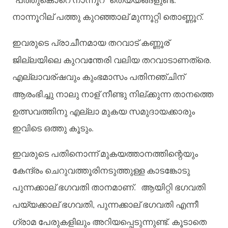
നാന്നൂറില്
പത്തു
കുറഞ്ഞാല്
മുന്നൂറ്റി
തൊണ്ണൂറ്
.
ഇവരുടെ
പ്രാചീനമായ
തറവാട്
കണ്ണൂര്
ജില്ലയിലെ
കുറവന്തേരി
വലിയ
തറവാടാണത്രെ
.
എല്ലാവര്
ഷവും
കുംഭമാസം
പതിനഞ്ചിന്
ആരംഭിച്ചു
നാലു
നാള്
നീണ്ടു
നില്
ക്കുന്ന
താനത്തെ
ഉത്സവത്തിനു
എല്ലാ
മുകയ
സമുദായക്കാരും
ഇവിടെ
ഒത്തു
കൂടും
.
ഇവരുടെ
പതിനൊന്ന്
മുകയത്താനത്തിന്റെയും
കേന്ദ്രം
ചെറുവത്തൂരിനടുത്തുള്ള
കാടങ്കോടു
പുന്നക്കാല്
ഭഗവതി
താനമാണ്
.
ആയിറ്റി
ഭഗവതി
പയ്യക്കാല്
ഭഗവതി
,
പുന്നക്കാല്
ഭഗവതി
എന്നീ
ഗ്രാമ
പേരുകളിലും
അറിയപ്പെടുന്നുണ്ട്
.
കൂടാതെ