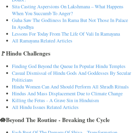
Sita Casting Aspersions On Lakshmana – What Happens
When You Succumb To Anger?
Guha Saw The Godliness In Rama But Not Those In Palace
In Ayodhya
Lessons For Today From The Life Of Vali In Ramayana
All Ramayana Related Articles
🚩Hindu Challenges
Finding God Beyond the Queue In Popular Hindu Temples
Casual Dismissal of Hindu Gods And Goddesses By Secular
Politicians
Hindu Women Can And Should Perform All Shradh Rituals
Hindus And Mass Displacement Due to Climate Change
Killing the Fetus - A Grave Sin in Hinduism
All Hindu Issues Related Articles
🪷Beyond The Routine - Breaking the Cycle
Each Beat Of The Damaru Of Shiva – Transformation