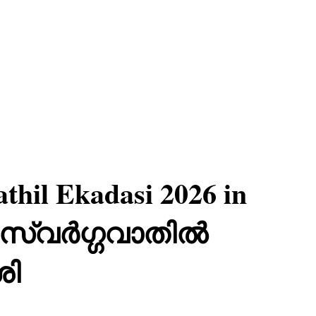
thil Ekadasi 2026 in
- സ്വർഗ്ഗവാതിൽ
ി