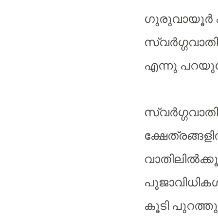
ഗുരുവായൂർ 
സ്വർഗ്ഗവാ
എന്നു പറയുന
സ്വർഗ്ഗവാത
ക്ഷേത്രങ്ങള
വാതിലിൽക്കൂട
പൂജാവിധികൾക
കൂടി പുറത്ത