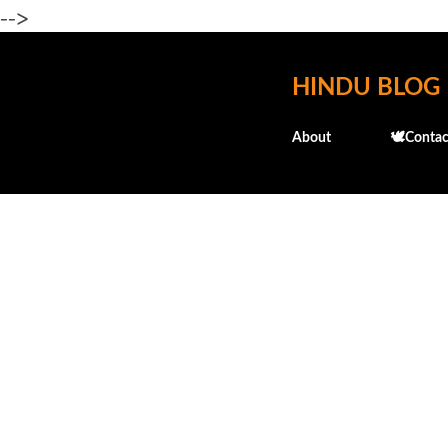
-->
HINDU BLOG
About
🕊️Contac