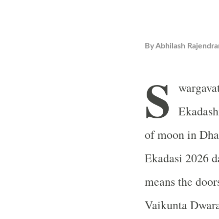
By
Abhilash Rajendra
S
wargavat
Ekadashi
of moon in Dha
Ekadasi 2026 d
means the doors
Vaikunta Dwara