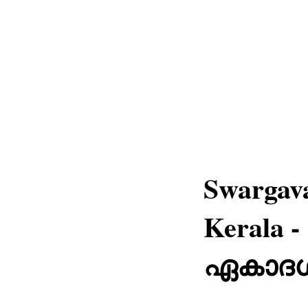
Swargava
Kerala 
ഏകാദശ