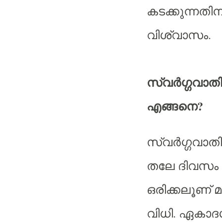
കടക്കുന്നതി
വിശ്വാസം.
സ്വർഗ്ഗവാത
എങ്ങനെ?
സ്വർഗ്ഗവാത
തലേ ദിവസം ആ
ഒരിക്കലൂണ് 
വിധി. ഏകാദ