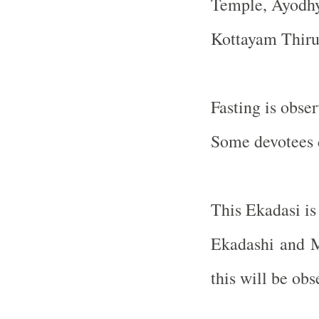
Temple, Ayodh
Kottayam Thiru
Fasting is obse
Some devotees d
This Ekadasi is
Ekadashi and 
this will be ob