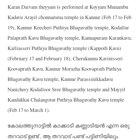
Karan Daivam theyyam is performed at Koyyam Munambu
Kadavu Arayil chonnamma temple in Kannur (Feb 17 to Feb
19), Kannur Keecheri Puthiya Bhagavathy temple, Kodallur
Palaprath Kavu Bhagavathy temple, Kannapuram Karankavu,
Kalliasseri Puthiya Bhagavathy temple (Kappoth Kavu)
(February 17 and February 18), Cherukunnu Kavinisseri
Koovaprath Kavu, Kannur Morazha Koovaprath Puthiya
Bhagavathy Kavu temple, Kannur Parassinikkadavu
Nanichery Kodalloor Sree Bhagavathy temple and Mayyil
Kandakkai Chalangotut Puthiya Bhagavathy Kavu temple
(Feb 17 to March 1).
കോലത്തുനാട്ടിൽ
കാക്കാടി
കണ്ണാടിയൻ
എന്ന
ഒരു
,
തറവാട്
ഉണ്ട്
ആ
തറവാട്
പണ്ട്
പട്ടിണിയിലും