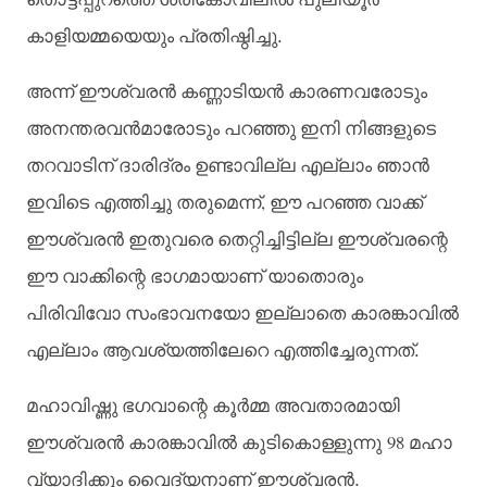
കാളിയമ്മയെയും
പ്രതിഷ്ഠിച്ചു.
അന്ന്
ഈശ്വരൻ
കണ്ണാടിയൻ
കാരണവരോടും
അനന്തരവൻമാരോടും
പറഞ്ഞു
ഇനി
നിങ്ങളുടെ
തറവാടിന്
ദാരിദ്രം
ഉണ്ടാവില്ല
എല്ലാം
ഞാൻ
,
ഇവിടെ
എത്തിച്ചു
തരുമെന്ന്
ഈ
പറഞ്ഞ
വാക്ക്
ഈശ്വരൻ
ഇതുവരെ
തെറ്റിച്ചിട്ടില്ല
ഈശ്വരന്റെ
ഈ
വാക്കിന്റെ
ഭാഗമായാണ്
യാതൊരും
പിരിവിവോ
സംഭാവനയോ
ഇല്ലാതെ
കാരങ്കാവിൽ
എല്ലാം
ആവശ്യത്തിലേറെ
എത്തിച്ചേരുന്നത്.
മഹാവിഷ്ണു
ഭഗവാന്റെ
കൂർമ്മ
അവതാരമായി
98
ഈശ്വരൻ
കാരങ്കാവിൽ
കുടികൊള്ളുന്നു
മഹാ
വ്യാദിക്കും
വൈദ്യനാണ്
ഈശ്വരൻ.