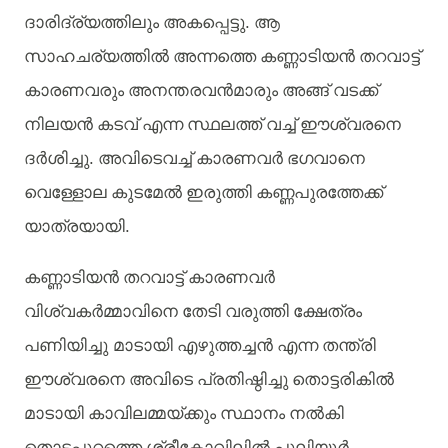
ദാരിദ്ര്യത്തിലും
അകപ്പെട്ടു.
ആ
സാഹചര്യത്തിൽ
അന്നത്തെ
കണ്ണാടിയൻ
തറവാട്ട്
കാരണവരും
അനന്തരവൻമാരും
അങ്ങ്
വടക്ക്
നിലയൻ
കടവ്
എന്ന
സ്ഥലത്ത്
വച്ച്
ഈശ്വരനെ
ദർശിച്ചു.
അവിടെവച്ച്
കാരണവർ
ഭഗവാനെ
വെള്ളോല
കുടമേൽ
ഇരുത്തി
കണ്ണപുരത്തേക്ക്
യാത്രയായി.
കണ്ണാടിയൻ
തറവാട്ട്
കാരണവർ
വിശ്വകർമ്മാവിനെ
തേടി
വരുത്തി
ക്ഷേത്രം
പണിയിച്ചു മാടായി
എഴുത്തച്ചൻ
എന്ന
തന്ത്രി
ഈശ്വരനെ
അവിടെ
പ്രതിഷ്ഠിച്ചു
തൊട്ടരികിൽ
മാടായി
കാവിലമ്മയ്ക്കും
സ്ഥാനം
നൽകി
തൊട്ടപ്പുറത്തെ
ശ്രീകോവിലിൽ
പുലിയൂർ