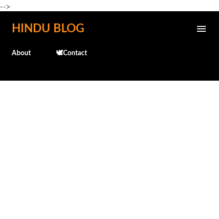
-->
Skip to main content
HINDU BLOG
About
🕊️Contact