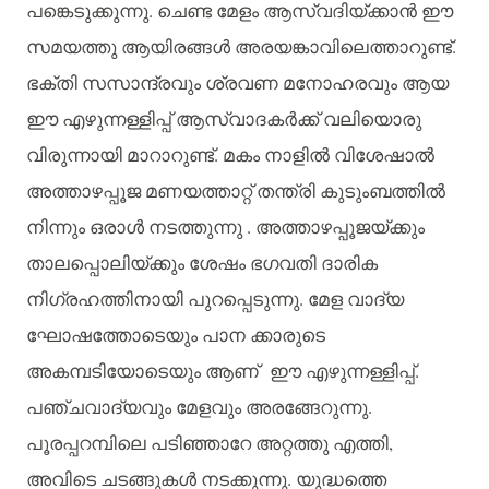
പങ്കെടുക്കുന്നു
.
ചെണ്ട
മേളം
ആസ്വദിയ്ക്കാൻ
ഈ
സമയത്തു
ആയിരങ്ങൾ
അരയങ്കാവിലെത്താറുണ്ട്
.
ഭക്തി
സസാന്ദ്രവും
ശ്രവണ
മനോഹരവും
ആയ
ഈ
എഴുന്നള്ളിപ്പ്
ആസ്വാദകർക്ക്
വലിയൊരു
വിരുന്നായി
മാറാറുണ്ട്
.
മകം
നാളിൽ
വിശേഷാൽ
അത്താഴപ്പൂജ
മണയത്താറ്റ്
തന്ത്രി
കുടുംബത്തിൽ
നിന്നും
ഒരാൾ
നടത്തുന്നു
.
അത്താഴപ്പൂജയ്ക്കും
താലപ്പൊലിയ്ക്കും
ശേഷം
ഭഗവതി
ദാരിക
നിഗ്രഹത്തിനായി
പുറപ്പെടുന്നു
.
മേള
വാദ്യ
ഘോഷത്തോടെയും
പാന
ക്കാരുടെ
അകമ്പടിയോടെയും
ആണ്
ഈ
എഴുന്നള്ളിപ്പ്
.
പഞ്ചവാദ്യവും
മേളവും
അരങ്ങേറുന്നു
.
പൂരപ്പറമ്പിലെ
പടിഞ്ഞാറേ
അറ്റത്തു
എത്തി
,
അവിടെ
ചടങ്ങുകൾ
നടക്കുന്നു
.
യുദ്ധത്തെ