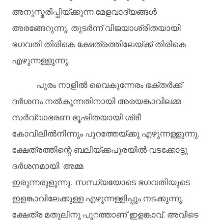
അനുസ്മരിപ്പിയ്ക്കുന്ന
മേളവാദ്യങ്ങൾ
അരങ്ങേറുന്നു
.
തുടർന്ന്
വിജയാശ്രിതയായി
ഭഗവതി
തിരികെ
ക്ഷേത്രത്തിലേയ്ക്ക്
തിരികെ
എഴുന്നള്ളുന്നു
.
പൂരം
നാളിൽ
വൈകുന്നേരം
ഭക്തർക്ക്
ദർശനം
നൽകുന്നതിനായി
അരയങ്കാവിലമ്മ
സർവ്വാഭരണ
ഭൂഷിതയായി
ശ്രീ
കോവിലിൽനിന്നും
പുറത്തേയ്ക്കു
എഴുന്നള്ളുന്നു
.
ക്ഷേത്രത്തിന്റെ
ബലിയ്ക്കപുരയിൽ
വടക്കോട്ടു
ദർശനമായി
'
അമ്മ
ഇരുന്നരുളുന്നു
.
സന്ധ്യയോടെ
ഭഗവതിയുടെ
ഇളങ്കാവിലേക്കുള്ള
എഴുന്നള്ളിപ്പും
നടക്കുന്നു
.
ക്ഷേത്ര
മതുലിനു
പുറത്താണ്
ഇളങ്കാവ്
.
അവിടെ