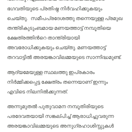
ഭഗവതിയുടെ
പ്രതിഷ്ഠ
നിർവഹിക്കുകയും
ചെയ്തു
.
സമീപപ്രദേശത്തു
തന്നെയുള്ള
പ്രമുഖ
തന്ത്രികുടുംബമായ
മണയത്താട്ട്
നമ്പൂതിയെ
ക്ഷേത്രത്തിൻറെ
താന്ത്രിയായി
അവരോധിക്കുകയും
ചെയ്തു
.
മണയത്താട്ട്
തറവാട്ടിൽ
അരയങ്കാവിലമ്മയുടെ
സാന്നിദ്ധമുണ്ട്
.
ആദ്യമേയുള്ള
സ്ഥലത്തു
ഇപ്രകാരം
നിർമ്മിക്കപ്പെട്ട
ക്ഷേത്രം
തന്നെയാണ്
ഇന്നും
എവിടെ
നിലനിൽക്കുന്നത്
.
അന്നുമുതൽ
പുതുവാമന
നമ്പൂതിരിയുടെ
പരദേവതയായി
സങ്കല്പിച്ച്
ആരാധിച്ചുവരുന്ന
അരയങ്കാവിലമ്മയുടെ
അനുഗ്രഹാശിസ്സുകൾ