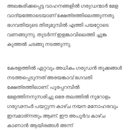
അലങ്കരിക്കപ്പെട്ട
വാഹനങ്ങളിൽ
ഗരുഡന്മാർ
മേള
വാദ്യത്തോടെയാണ്
ക്ഷേത്രത്തിലെത്തുന്നതു
.
ഭഗവതിയുടെ
തിരുമുമ്പിൽ
എത്തി
പയറ്റോടെ
വണങ്ങുന്നു
.
തുടർന്ന്
ഇളങ്കാവിലെത്തി
ച്ചുങ്ക
കുത്തൽ
ചടങ്ങു
നടത്തുന്നു
.
കേരളത്തിൽ
ഏറ്റവും
അധികം
ഗരുഡൻ
തൂക്കങ്ങൾ
നടത്തപ്പെടുന്നത്
അരയങ്കാവ്
ഭഗവതി
ക്ഷേത്രത്തിലാണ്
.
പൂരപ്പറമ്പിൽ
മേളത്തിനനുസരിച്ചു
ഒരേ
തലത്തിൽ
നൂറോളം
ഗരുഢനംർ
പയറ്റുന്ന
കാഴ്ച
നയന
മനോഹരവും
ഇമ്പമാര്ന്നതും
ആണ്
.
ഈ
അപൂർവ
കാഴ്ച
കാണാൻ
ആയിരങ്ങൾ
അന്ന്