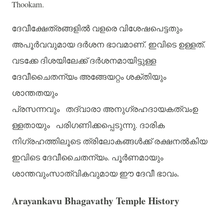
Thookam.
ദേവീക്ഷേത്രങ്ങളിൽ
വളരെ
വിശേഷപെട്ടതും
അപൂർവവുമായ
ദർശന
ഭാവമാണ്
.
ഇവിടെ
ഉള്ളത്
.
വടക്കേ
ദിശയിലേക്ക്
ദർശനമായിട്ടുള്ള
ദേവീചൈതന്യം
അങ്ങേയറ്റം
ശക്തിയും
ശാന്തതയും
പ്രസന്നവും
തദ്വാരാ
അനുഗ്രഹദായകത്വംഉ
ള്ളതായും
പരിഗണിക്കപ്പെടുന്നു
.
ദാരിക
നിഗ്രഹത്തിലൂടെ
ത്രിലോകങ്ങൾക്ക്
രക്ഷനൽകിയ
ഇവിടെ
ദേവീചൈതന്യം
.
പൂർണമായും
ശാന്തവുംസാത്വികവുമായ
ഈ
ദേവീ
ഭാവം.
Arayankavu Bhagavathy Temple History