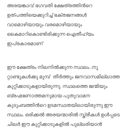
അരയങ്കാവ്
ഭഗവതി
ക്ഷേത്രത്തിൻറെ
ഉത്പത്തിയെക്കുറിച്ച്
ഭക്തജനങ്ങൾ
വാമൊഴിയായും
വരമൊഴിയായും
കൈമാറികൊണ്ടിരിക്കുന്ന
ഐതീഹ്യം
ഇപ്രകാരമാണ്
ഈ
ക്ഷേത്രം
നിലനിൽക്കുന്ന
സ്ഥലം
,
നൂ
റ്റാണ്ടുകൾക്കു
മുമ്പ്
തീർത്തും
ജനവാസമില്ലാത്ത
കുറ്റിക്കാടുകളായിരുന്നു
.
സ്ഥലത്തെ
ജന്മിയും
ബ്രഹ്മണോത്തമനുമായ
പുതുവാമന
കുടുംബത്തിൻറെ
ഉടമസ്ഥതയിലായിരുന്നു
ഈ
സ്ഥലം
.
ഒരിക്കൽ
അരയന്മാരിൽ
സ്ത്രീകൾ
ഉൾപ്പടെ
ചിലർ
ഈ
കുറ്റിക്കാടുകളിൽ
പുല്ലരിയാൻ