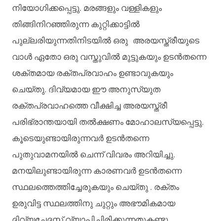
നിയോഗിക്കപ്പെട്ടു
.
മരങ്ങളും
വള്ളികളും
തിങ്ങിനിറഞ്ഞിരുന്ന
കുറ്റിക്കാട്ടിൽ
പുല്ലരിയുന്നതിനിടയിൽ
ഒരു
അരയസ്ത്രീയുടെ
വാൾ
ഏതോ
ഒരു
വസ്തുവിൽ
മുട്ടുകയും
ഉടൻതന്നെ
ശക്തമായ
രക്തപ്രവാഹം
ഉണ്ടാവുകയും
ചെയ്തു
.
ദിവ്യമായ
ഈ
അനുസ്യുത
രക്തപ്രവാഹത്തെ
വീക്ഷിച്ച
അരയസ്ത്രീ
പരിഭ്രാന്തയായി
തൽക്ഷണം
മോഹാലസ്യപ്പെട്ടു
.
കൂടെയുണ്ടായിരുന്നവർ
ഉടൻതന്നെ
പുതുവാമനയിൽ
ചെന്ന്
വിവരം
അറിയിച്ചു
.
മനയിലുണ്ടായിരുന്ന
കാരണവർ
ഉടൻതന്നെ
സ്ഥലത്തെത്തിച്ചേരുകയും
ചെയ്തു
.
രക്തം
ഉരുവിട്ട
സ്ഥലത്തിനു
ചുറ്റും
അഭൗമികമായ
ദിവ്യചേദസ്സ്
വ്യാപിച്ചിരിക്കുന്നതുകണ്ടു
.