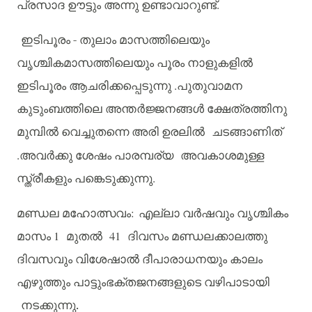
പ്രസാദ
ഊട്ടും
അന്നു
ഉണ്ടാവാറുണ്ട്
.
ഇടിപൂരം -
തുലാം
മാസത്തിലെയും
വൃശ്ചികമാസത്തിലെയും
പൂരം
നാളുകളിൽ
ഇടിപൂരം
ആചരിക്കപ്പെടുന്നു
.
പുതുവാമന
കുടുംബത്തിലെ
അന്തർജ്ജനങ്ങൾ
ക്ഷേത്രത്തിനു
മുമ്പിൽ
വെച്ചുതന്നെ
അരി
ഉരലിൽ
ചടങ്ങാണിത്
.
അവർക്കു
ശേഷം
പാരമ്പര്യ
അവകാശമുള്ള
സ്ത്രീകളും
പങ്കെടുക്കുന്നു
.
മണ്ഡല
മഹോത്സവം
:
എല്ലാ
വർഷവും
വൃശ്ചികം
മാസം
1
മുതൽ
41
ദിവസം
മണ്ഡലക്കാലത്തു
ദിവസവും
വിശേഷാൽ
ദീപാരാധനയും
കാലം
എഴുത്തും
പാട്ടുംഭക്തജനങ്ങളുടെ
വഴിപാടായി
നടക്കുന്നു.