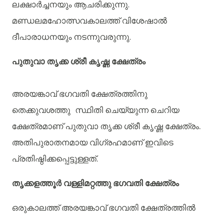
ലക്ഷാർച്ചനയും
ആചരിക്കുന്നു
.
മണ്ഡലമഹോത്സവകാലത്ത്
വിശേഷാൽ
ദീപാരാധനയും
നടന്നുവരുന്നു
.
പുതുവാ
തൃക്ക
ശ്രീ
കൃഷ്ണ
ക്ഷേത്രം
അരയങ്കാവ്
ഭഗവതി
ക്ഷേത്രത്തിനു
തെക്കുവശത്തു
സ്ഥിതി
ചെയ്യുന്ന
ചെറിയ
ക്ഷേത്രമാണ്
പുതുവാ
തൃക്ക
ശ്രീ
കൃഷ്ണ
ക്ഷേത്രം
.
അതിപുരാതനമായ
വിഗ്രഹമാണ്
ഇവിടെ
പ്രതിഷ്ഠിക്കപ്പെട്ടുള്ളത്
.
തൃക്കളത്തൂർ
വള്ളിമറ്റത്തു
ഭഗവതി
ക്ഷേത്രം
ഒരുകാലത്ത്
അരയങ്കാവ്
ഭഗവതി
ക്ഷേത്രത്തിൽ