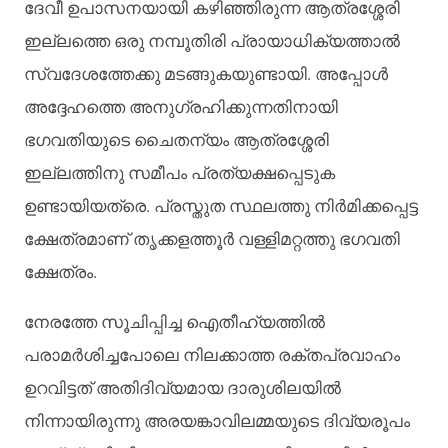
ദേവീ
ഉപാസനയായി
കഴിഞ്ഞിരുന്ന
ആത്രശ്ശേരി
ഇല്ലത്തെ
ഒരു
നമ്പൂതിരി
പ്രായാധിക്യത്താൽ
സ്വദേശത്തേക്കു
മടങ്ങുകയുണ്ടായി
.
അപ്പോൾ
അദ്ദേഹത്തെ
അനുഗ്രഹിക്കുന്നതിനായി
ഭഗവതിയുടെ
ചൈതന്യം
ആത്രശ്ശേരി
ഇല്ലത്തിനു
സമീപം
പ്രത്യക്ഷപ്പെടുക
ഉണ്ടായിയത്രെ
.
പ്രസ്തുത
സ്ഥലത്തു
നിർമിക്കപ്പെട്ട
ക്ഷേത്രമാണ്
തൃക്കളത്തൂർ
വള്ളിമറ്റത്തു
ഭഗവതി
ക്ഷേത്രം
.
നേരത്തേ
സൂചിപ്പിച്ച
ഐതീഹ്യത്തിൽ
പരാമർശിച്ചപോലെ
നിലക്കാത്ത
രക്തപ്രവാഹം
ഉറവിട്ടത്
അതിദിവ്യമായ
ദാരുശിലയിൽ
നിന്നായിരുന്നു
അരയങ്കാവിലമ്മയുടെ
ദിവ്യരൂപം