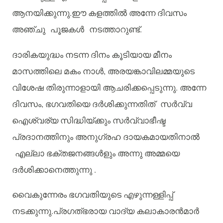
ആനയിക്കുന്നു
.
ഈ
കളത്തിൽ
അന്നേ
ദിവസം
അഞ്ചു
പൂജകൾ
നടത്താറുണ്ട്
.
ദാരികയുദ്ധം
നടന്ന
ദിനം
കൂടിയായ
മീനം
മാസത്തിലെ
മകം
നാൾ
,
അരയങ്കാവിലമ്മയുടെ
വിശേഷ
തിരുന്നാളായി
ആചരിക്കപ്പെടുന്നു
.
അന്നേ
ദിവസം
,
ഭഗവതിയെ
ദർശിക്കുന്നതിത്
സർവ്വ
ഐശ്വര്യ
സിദ്ധിയ്ക്കും
സർവ്വാഭീഷ്ട
പ്രദാനത്തിനും
അനുഗ്രഹ
ദായകമായതിനാൽ
എല്ലാ
ഭക്തജനങ്ങൾളും
അന്നു
അമ്മയെ
ദർശിക്കാനെത്തുന്നു
.
വൈകുന്നേരം
ഭഗവതിയുടെ
എഴുന്നള്ളിപ്പ്
നടക്കുന്നു
.
പ്രഗത്
ഭരായ
വാദ്യ
കലാകാരൻമാർ