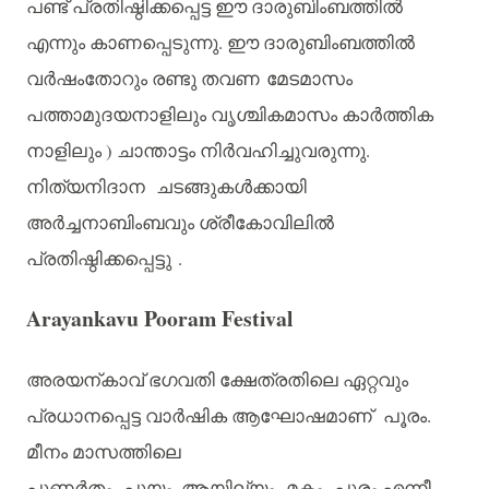
പണ്ട്
പ്രതിഷ്ഠിക്കപ്പെട്ട
ഈ
ദാരുബിംബത്തിൽ
എന്നും
കാണപ്പെടുന്നു
.
ഈ
ദാരുബിംബത്തിൽ
വർഷംതോറും
രണ്ടു
തവണ
മേടമാസം
പത്താമുദയനാളിലും
വൃശ്ചികമാസം
കാർത്തിക
നാളിലും
)
ചാന്താട്ടം
നിർവഹിച്ചുവരുന്നു
.
നിത്യനിദാന
ചടങ്ങുകൾക്കായി
അർച്ചനാബിംബവും
ശ്രീകോവിലിൽ
പ്രതിഷ്ഠിക്കപ്പെട്ടു
.
Arayankavu Pooram Festival
അരയന്കാവ്
ഭഗവതി
ക്ഷേത്രതിലെ
ഏറ്റവും
പ്രധാനപ്പെട്ട
വാർഷിക
ആഘോഷമാണ്
പൂരം
.
മീനം
മാസത്തിലെ
പുണർതം
,
പൂയം,
ആയില്യം
,
മകം
,
പൂരം
എന്നീ