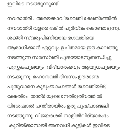
ഇവിടെ
നടത്തുന്നുണ്ട്
.
നവരാത്രി
:
അരയങ്കാവ്
ഭഗവതി
ക്ഷേത്രത്തിൽ
നവരാത്രി
വളരെ
ഭക്
തിപൂർവ്വം
കൊണ്ടാടുന്നു
.
ശക്തി
സ്വരൂപിണിയായ
ഭഗവതിയെ
ആരാധിക്കാൻ
ഏറ്റവും
ഉചിതമായ
ഈ
കാലത്തു
നടത്തുന്ന
സരസ്വതീ
പൂജയോടനുബന്ധിച്ചു
പുസ്തകപൂജയും
വിദ്യാരംഭവും
ആയുധപൂജയും
നടക്കുന്നു
.
മഹാനവമി
ദിവസം
ഊരാണ്മ
പുതുവാമന
കുടുംബാംഗങ്ങൾ
ഭഗവതിയ്ക്
,
ക്ഷേത്രം
തന്ത്രിയുടെ
നേത്രുത്വത്തിൽ
വിശേഷാൽ
പന്തീരായിരം
ഉരു
പുഷ്പാഞ്ജലി
നടത്തുന്നു
.
വിജയദശമി
നാളിൽവിദ്യാരംഭം
കുറിയ്ക്കാനായി
അനവധി
കുട്ടികൾ
ഇവിടെ