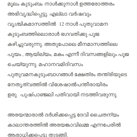
മൂലം
കുടുംബം
നാൾക്കുനാൾ
ഉത്തരോത്തരം
അഭിവൃദ്ധിപ്പെട്ടു
.
എല്ലാ
വർഷവും
വൃശ്ചികമാസത്തിൽ
12
നാൾ
പുതുവാമന
കുടുംബത്തിലൊരാൾ
ഭഗവതിക്കു
പൂജ
കഴിച്ചുവരുന്നു
.
അതുപോലെ
മീനമാസത്തിലെ
പൂയം
,
ആയില്യം
,
മകം
എന്നീ
ദിവസങ്ങളിലും
പൂജ
ചെയ്യുന്നു
.
മഹാനവമിദിവസം
പുതുവമനകുടുംബാഗങ്ങൾ
ക്ഷേത്രം
തന്ത്രിയുടെ
നേതൃത്വത്തിൽ
വിശേഷാൽപന്തീരായിരം
ഉരു
പുഷ്പാഞ്ജലി
പതിവായി
നടത്തിവരുന്നു
.
അരയന്മാരാൽ
ദർശിക്കപ്പെട്ട
ദേവി
ചൈതന്യം
കാലാന്തരത്തിൽ
അരയങ്കാവിലമ്മ
എന്നപേരിൽ
ആരാധിക്കപ്പെട്ടു
തുടങ്ങി
.