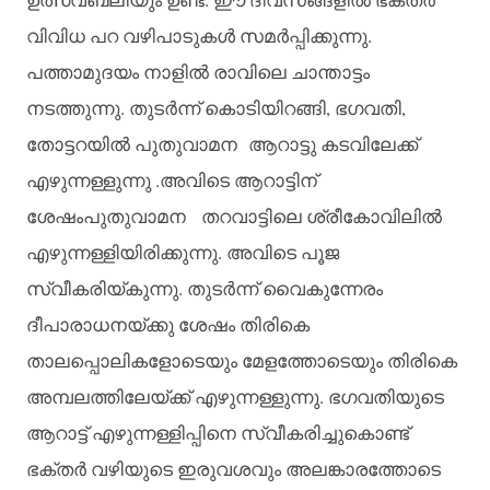
വിവിധ
പറ
വഴിപാടുകൾ
സമർപ്പിക്കുന്നു
.
പത്താമുദയം
നാളിൽ
രാവിലെ
ചാന്താട്ടം
നടത്തുന്നു
.
തുടർന്ന്
കൊടിയിറങ്ങി
,
ഭഗവതി
,
തോട്ടറയിൽ
പുതുവാമന
ആറാട്ടു
കടവിലേക്ക്
എഴുന്നള്ളുന്നു
.
അവിടെ
ആറാട്ടിന്
ശേഷംപുതുവാമന
തറവാട്ടിലെ
ശ്രീകോവിലിൽ
എഴുന്നള്ളിയിരിക്കുന്നു
.
അവിടെ
പൂജ
സ്വീകരിയ്കുന്നു
.
തുടർന്ന്
വൈകുന്നേരം
ദീപാരാധനയ്ക്കു
ശേഷം
തിരികെ
താലപ്പൊലികളോടെയും
മേളത്തോടെയും
തിരികെ
അമ്പലത്തിലേയ്ക്ക്
എഴുന്നള്ളുന്നു
.
ഭഗവതിയുടെ
ആറാട്ട്
എഴുന്നള്ളിപ്പിനെ
സ്വീകരിച്ചുകൊണ്ട്
ഭക്തർ
വഴിയുടെ
ഇരുവശവും
അലങ്കാരത്തോടെ