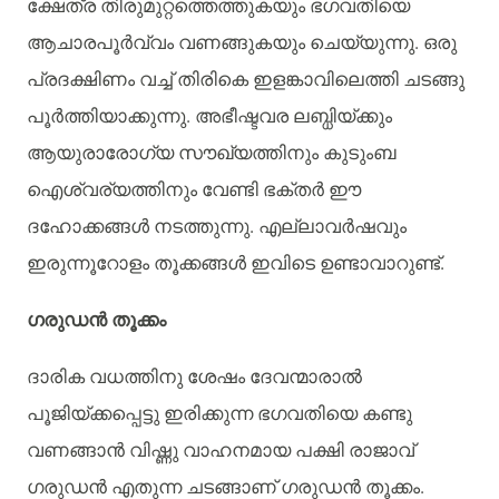
ക്ഷേത്ര
തിരുമുറ്റത്തെത്തുകയും
ഭഗവതിയെ
ആചാരപൂർവ്വം
വണങ്ങുകയും
ചെയ്യുന്നു
.
ഒരു
പ്രദക്ഷിണം
വച്ച്
തിരികെ
ഇളങ്കാവിലെത്തി
ചടങ്ങു
പൂർത്തിയാക്കുന്നു
.
അഭീഷ്ടവര
ലബ്ധിയ്ക്കും
ആയുരാരോഗ്യ
സൗഖ്യത്തിനും
കുടുംബ
ഐശ്വര്യത്തിനും
വേണ്ടി
ഭക്തർ
ഈ
ദഹോക്കങ്ങൾ
നടത്തുന്നു
.
എല്ലാവർഷവും
ഇരുന്നൂറോളം
തൂക്കങ്ങൾ
ഇവിടെ
ഉണ്ടാവാറുണ്ട്
.
ഗരുഡൻ
തൂക്കം
ദാരിക
വധത്തിനു
ശേഷം
ദേവന്മാരാൽ
പൂജിയ്ക്കപ്പെട്ടു
ഇരിക്കുന്ന
ഭഗവതിയെ
കണ്ടു
വണങ്ങാൻ
വിഷ്ണു
വാഹനമായ
പക്ഷി
രാജാവ്
ഗരുഡൻ
എതുന്ന
ചടങ്ങാണ്
ഗരുഡൻ
തൂക്കം
.