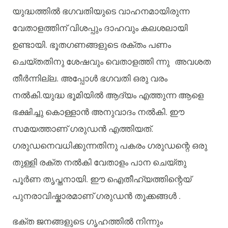
യുദ്ധത്തിൽ
ഭഗവതിയുടെ
വാഹനമായിരുന്ന
വേതാളത്തിന്
വിശപ്പും
ദാഹവും
കലശലായി
ഉണ്ടായി
.
ഭൂതഗണങ്ങളുടെ
രക്തം
പണം
ചെയ്തതിനു
ശേഷവും
വെതാളത്തി
ന്നു
അവശത
തീർന്നില്ല
.
അപ്പോൾ
ഭഗവതി
ഒരു
വരം
നൽകി
.
യുദ്ധ
ഭൂമിയിൽ
ആദ്യം
എത്തുന്ന
ആളെ
ഭക്ഷിച്ചു
കൊള്ളാൻ
അനുവാദം
നൽകി
.
ഈ
സമയത്താണ്
ഗരുഡൻ
എത്തിയത്
.
ഗരുഡനെവധിക്കുന്നതിനു
പകരം
ഗരുഡന്റെ
ഒരു
തുള്ളി
രക്ത
നൽകി
വേതാളം
പാന
ചെയ്തു
പൂർണ
തൃപ്തനായി
.
ഈ
ഐതീഹ്യത്തിന്റെയ്
പുനരാവിഷ്കാരമാണ്
ഗരുഡൻ
തൂക്കങ്ങൾ
.
ഭക്ത
ജനങ്ങളുടെ
ഗൃഹത്തിൽ
നിന്നും