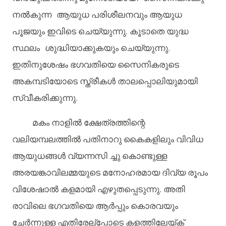
നൽകുന്ന
ആയുധ
പരിശീലനവും
ആയുധ
പൂജയും
ഇവിടെ
ചെയ്യുന്നു
.
കൂടാതെ
യുദ്ധ
സ്ഥലം
ശുദ്ധിയാക്കുകയും
ചെയ്യുന്നു
.
ഇതിനുശേഷം
ഭഗവതിയെ
സൈനികരുടെ
അകമ്പടിയോടെ
സ്ത്രീകൾ
താലപ്പൊലിയുമായി
സ്വീകരിക്കുന്നു
.
മകം
നാളിൽ
ക്ഷേത്രത്തിന്റെ
വലിയമ്പലത്തിൽ
പതിനാറു
കൈകളിലും
വിവിധ
ആയുധങ്ങൾ
വ്യന്നസി
ച്ചു
കൊണ്ടുള്ള
അരയങ്കാവിലമ്മയുടെ
മനോഹരമായ
ദിവ്യ
രൂപം
വിശേഷാൽ
കളമായി
എഴുതപ്പെടുന്നു
.
അതി
രാവിലെ
ഭഗവതിയെ
ആർപ്പും
കൊരവയും
ചേർന്നുള്ള
എതിരേല്പ്പോടെ
കളത്തിലേയ്ക്