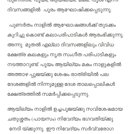
ദിവസങ്ങളിൽ
പൂരം
ആഘോഷിക്കപ്പെടുന്നു
.
പുണർതം
നാളിൽ
ആഘോഷങ്ങൾക്ക്
തുടക്കം
കുറിച്ചു
കൊണ്ട്
കലാപരിപാടികൾ
ആരംഭിക്കുന്നു
.
അന്നു
മുതൽ
എല്ലാ
ദിവസങ്ങളിലും
വിവിധ
ക്ഷേത്ര
കലകളും
നൃത
സംഗീത
പരിപാടികളും
നടത്താറുണ്ട്
.
പൂയം
ആയില്യം
മകം
നാളുകളിൽ
അത്താഴ
പ്പൂജയ്ക്കു
ശേഷം
രാത്രിയിൽ
പല
ദേശങ്ങളിൽ
നിന്നുമുള്ള
ദേശ
താലപ്പൊലികൾ
ക്ഷേത്രത്തിൽ
സമർപ്പിക്കപ്പെടുന്നു
.
ആയില്യം
നാളിൽ
ഉച്ചപൂജയ്ക്കു
സവിശേഷമായ
ചതുശ്ശതം
(
പായസം
)
നിവേദ്യം
ഭഗവതിയ്ക്കു
നേദി
യ്ക്കുന്നു
.
ഈ
നിവേദ്യം
സർവ്വരോഗ