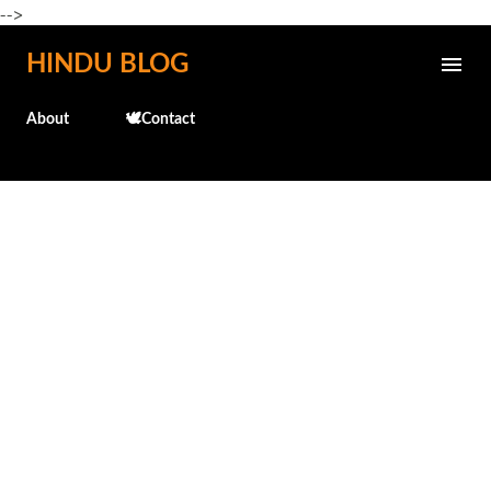
-->
Skip to main content
HINDU BLOG
About
🕊️Contact