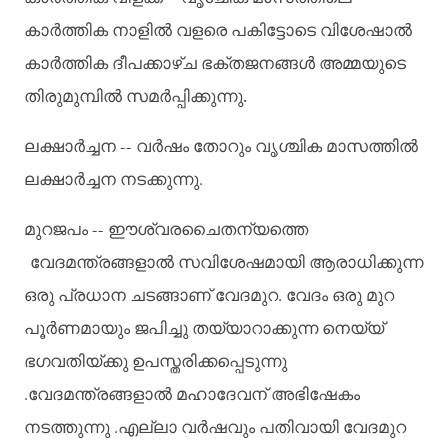
കാർത്തിക
നാളിൽ
വളരെ
പകിട്ടോടെ
വിശേഷാൽ
കാർത്തിക
ദീപക്കാഴ്ച
ഭക്തജനങ്ങൾ
അമ്മയുടെ
തിരുമുമ്പിൽ
സമർപ്പിക്കുന്നു.
ലക്ഷാർച്ചന
--
വർഷം
തോറും
വൃശ്ചിക
മാസത്തിൽ
ലക്ഷാർച്ചന
നടക്കുന്നു
.
മുറജപം
--
ഈശ്വരചൈതന്യത്തെ
വേദമന്ത്രങ്ങളാൽ
സവിശേഷമായി
ആരാധിക്കുന്ന
ഒരു
പ്രധാന
ചടങ്ങാണ്
വേദമുറ
.
വേദം
ഒരു
മുറ
പൂർണമായും
ജപിച്ചു
തയ്യാറാക്കുന്ന
നെയ്യ്
ഭഗവതിയ്ക്കു
ഉപസ്തരിക്കപ്പെടുന്നു
.
വേദമന്ത്രങ്ങളാൽ
മഹാദേവന്
അഭിഷേകം
നടത്തുന്നു
.
എല്ലാ
വർഷവും
പതിവായി
വേദമുറ