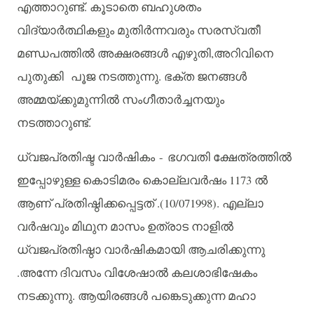
എത്താറുണ്ട്
.
കൂടാതെ
ബഹുശതം
വിദ്യാർത്ഥികളും
മുതിർന്നവരും
സരസ്വതീ
മണ്ഡപത്തിൽ
അക്ഷരങ്ങൾ
എഴുതി
,
അറിവിനെ
പുതുക്കി
പൂജ
നടത്തുന്നു
.
ഭക്ത
ജനങ്ങൾ
അമ്മയ്ക്കുമുന്നിൽ
സംഗീതാർച്ചനയും
നടത്താറുണ്ട്
.
ധ്വജപ്രതിഷ്ട
വാർഷികം
-
ഭഗവതി
ക്ഷേത്രത്തിൽ
ഇപ്പോഴുള്ള
കൊടിമരം
കൊല്ലവർഷം
1173
ൽ
ആണ്
പ്രതിഷ്ഠിക്കപ്പെട്ടത്
.(10/071998).
എല്ലാ
വർഷവും
മിഥുന
മാസം
ഉത്രാട
നാളിൽ
ധ്വജപ്രതിഷ്ഠാ
വാർഷികമായി
ആചരിക്കുന്നു
.
അന്നേ
ദിവസം
വിശേഷാൽ
കലശാഭിഷേകം
നടക്കുന്നു
.
ആയിരങ്ങൾ
പങ്കെടുക്കുന്ന
മഹാ