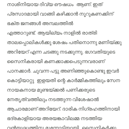
നാശിനിയായ
ദിവ്യ
ഔഷധം
ആണ്
.
ഇത്
പ്രസാദമായി
വാങ്ങി
കഴിക്കാൻ
നൂറുകണക്കിന്
ഭക്ത
ജനങ്ങൾ
അമ്പലത്തിൽ
എത്താറുണ്ട്
.
ആയില്യം
നാളിൽ
രാത്രി
താലപ്പൊലികൾക്കു
ശേഷം
പതിനൊന്നു
മണിയ്ക്കു
അറിയേറ്
എന്ന
ചടങ്ങു
നടക്കുന്നു
.
ഭഗവതിയുടെ
സൈനികരായി
കണക്കാക്കപെടുന്നവരാണ്
പാനക്കാർ
.
ചുവന്ന
പട്ടു
അണിഞ്ഞുകൊണ്ടു
ഇവർ
കൊട്ടിയാറ്റു
ഇളയതി
ന്റെ
കാർമ്മികത്തിലും
സേന
നായകനായ
മുണ്ടയ്ക്കൽ
പണിക്കരുടെ
നേതൃത്വത്തിലും
നടത്തുന്ന
വിശേഷാൽ
ആചാരമാണ്
അറിയേറ്
.
ദാരിക
നിഗ്രഹത്തിനായി
ഭദ്രകാളിയായ
അരയങ്കാവിലമ്മ
നടത്തിയ
വൻയുദ്ധത്തിനു
മുന്നോടിയായി
സൈനികർക്കു