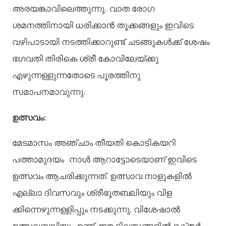
അരയങ്കാവിലെത്തുന്നു
.
വാത
രോഗ
ശമനത്തിനായി
ധരിക്കാൻ
തൂക്കങ്ങളും
ഇവിടെ
വഴിപാടായി
നടത്തിക്കാറുണ്ട്
ചടങ്ങുകൾക്ക്
ശേഷം
ഭഗവതി
തിരികെ
ശ്രീ
കോവിലേയ്ക്കു
എഴുന്നള്ളുന്നതോടെ
പൂരത്തിനു
സമാപനമാവുന്നു
.
:
ഉത്സവം
മേടമാസം
അഞ്ചാം
തീയതി
കൊടികയറി
പത്താമുദയം
നാൾ
ആറാട്ടോടെയാണ്
ഇവിടെ
ഉത്സവം
ആചരിക്കുന്നത്
.
ഉത്സാവ
നാളുകളിൽ
എല്ലാ
ദിവസവും
ശ്രീഭൂതബലിയും
വിള
ക്കിന്നെഴുന്നള്ളിപ്പും
നടക്കുന്നു
.
വിശേഷാൽ
ഉത്സവബലിയും
ഉണ്ട്
.
ഈ
ദിവസങ്ങളിൽ
ഭക്തർ