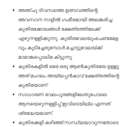
അഞ്ചു ദിവസത്തെ ഉത്സവത്തിന്റെ
അവസാന നാളിൽ ഗംഭീരമായി അലങ്കരിച്ച
കുതിരക്കോലങ്ങൾ ക്ഷേത്രത്തിലേക്ക്
എഴുന്നള്ളിക്കുന്നു. കുതിരവേലയുംചെണ്ടമേള
വും കൂടിച്ചേരുമ്പോൾ മച്ചാട്ടുവേലയ്ക്ക്
മാമാങ്കപ്പൊലിമ കിട്ടുന്നു.
കുതിരകളിൽ ഒരേ ഒരു ആൺകുതിരയേ ഉള്ളൂ
അത് മംഗലം അയ്യപ്പൻകാവ് ക്ഷേത്രത്തിന്റെ
കുതിരയാണ്
സാധാരണ വേലപൂരങ്ങളിലേതുപോലെ
ആനയെഴുന്നള്ളിപ്പ് ഇവിടെയില്ല എന്നത്
ശ്രദ്ധേയമാണ്.
കുതിരക്കളി കഴിഞ്ഞ് സന്ധ്യയാവുന്നതോടെ