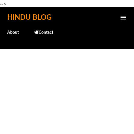
-->
Skip to main content
HINDU BLOG
About
🕊️Contact