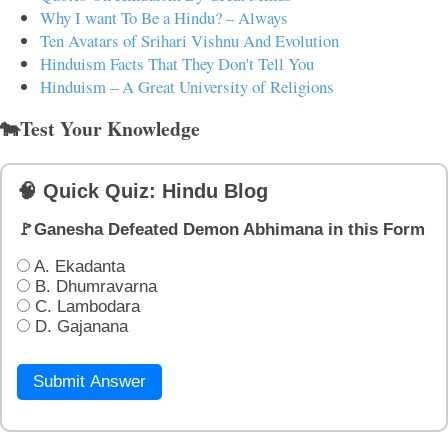
Why I want To Be a Hindu? – Always
Ten Avatars of Srihari Vishnu And Evolution
Hinduism Facts That They Don't Tell You
Hinduism – A Great University of Religions
🐄Test Your Knowledge
🧠 Quick Quiz: Hindu Blog
🚩Ganesha Defeated Demon Abhimana in this Form
A. Ekadanta
B. Dhumravarna
C. Lambodara
D. Gajanana
Submit Answer