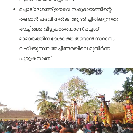
മച്ചാട് ദേശത്ത്‌ ഈഴവ സമുദായത്തിന്റെ
തണ്ടാൻ പദവി നൽകി ആദരിച്ചിരിക്കുന്നതു
അച്ചിങ്ങര വീട്ടുകാരെയാണ്. മച്ചാട്
മാമാങ്കത്തിന് ദേശത്തെ തണ്ടാൻ സ്ഥാനം
വഹിക്കുന്നത് അച്ചിങ്ങരയിലെ മുതിർന്ന
പുരുഷനാണ്.